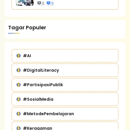
Bisnis Yang Lebih Kompetitif
0
0
Tagar Populer
#AI
#DigitalLiteracy
#PartisipasiPublik
#SosialMedia
#MetodePembelajaran
#Keragaman