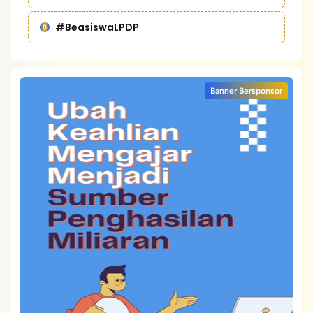
#BeasiswaLPDP
Banner Bersponsor