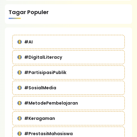
Tagar Populer
#AI
#DigitalLiteracy
#PartisipasiPublik
#SosialMedia
#MetodePembelajaran
#Keragaman
#PrestasiMahasiswa