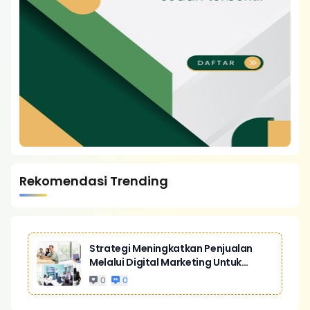
Rekomendasi Trending
Strategi Meningkatkan Penjualan
Melalui Digital Marketing Untuk
Bisnis Yang Lebih Kompetitif
0
0