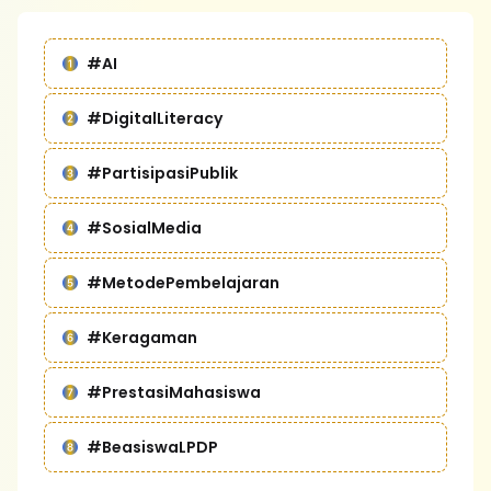
#AI
#DigitalLiteracy
#PartisipasiPublik
#SosialMedia
#MetodePembelajaran
#Keragaman
#PrestasiMahasiswa
#BeasiswaLPDP