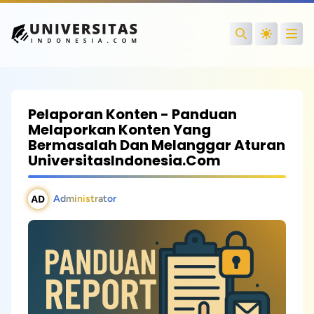
Open
Search
Pelaporan Konten - Panduan
Melaporkan Konten Yang
Bermasalah Dan Melanggar Aturan
UniversitasIndonesia.com
Administrator