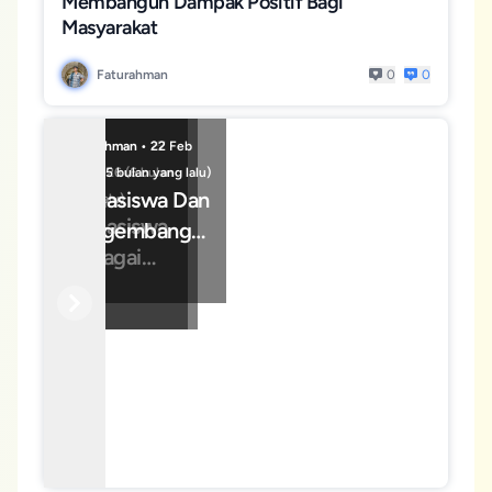
Membangun Dampak Positif Bagi
Masyarakat
Faturahman
0
0
Faturahman • 15
Faturahman • 27
Faturahman • 22 Feb
Jan 2026 (6 bulan
Jan 2026 (6 bulan
2026 (5 bulan yang lalu)
Mahasiswa Dan
yang lalu)
yang lalu)
Mahasiswa
Mahasiswa
Pengembangan
Dan
Sebagai
Soft Skills
Manajemen
Agen
Sebagai Bekal
Previous
Next
Proyek
Perubahan
Dunia Kerja
Kreatif:
Di
Mengasah
Lingkungan
Kemampuan
Sosial
Praktis Di
Kampus