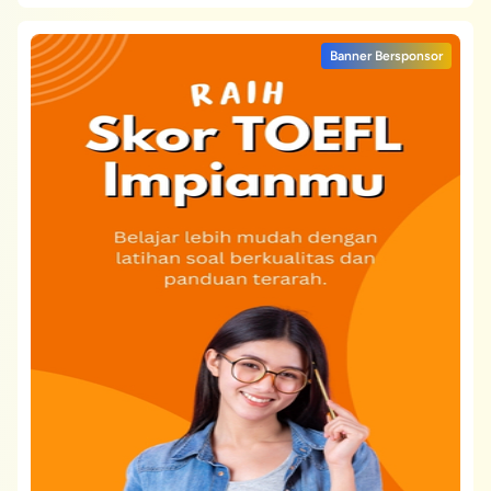
Banner Bersponsor