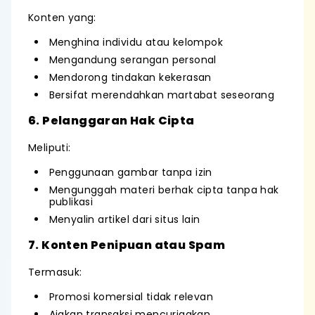
Konten yang:
Menghina individu atau kelompok
Mengandung serangan personal
Mendorong tindakan kekerasan
Bersifat merendahkan martabat seseorang
6. Pelanggaran Hak Cipta
Meliputi:
Penggunaan gambar tanpa izin
Mengunggah materi berhak cipta tanpa hak
publikasi
Menyalin artikel dari situs lain
7. Konten Penipuan atau Spam
Termasuk:
Promosi komersial tidak relevan
Ajakan transaksi mencurigakan