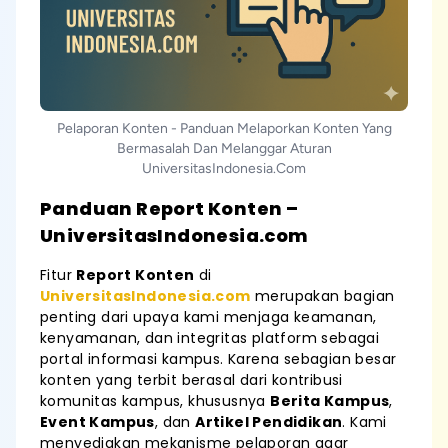
Pelaporan Konten - Panduan Melaporkan Konten Yang
Bermasalah Dan Melanggar Aturan
UniversitasIndonesia.com
Panduan Report Konten –
UniversitasIndonesia.com
Fitur
Report Konten
di
UniversitasIndonesia.com
merupakan bagian
penting dari upaya kami menjaga keamanan,
kenyamanan, dan integritas platform sebagai
portal informasi kampus. Karena sebagian besar
konten yang terbit berasal dari kontribusi
komunitas kampus, khususnya
Berita Kampus
,
Event Kampus
, dan
Artikel Pendidikan
. Kami
menyediakan mekanisme pelaporan agar