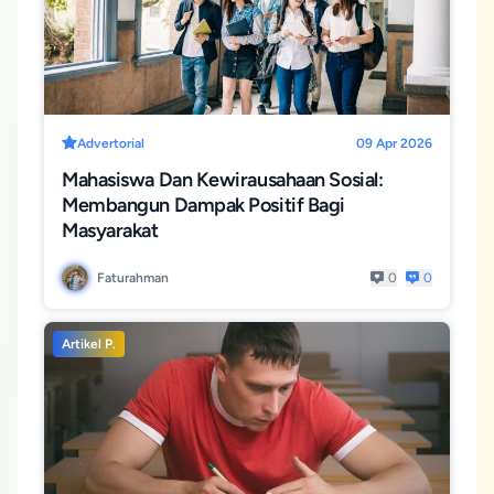
Advertorial
09 Apr 2026
Mahasiswa Dan Kewirausahaan Sosial:
Membangun Dampak Positif Bagi
Masyarakat
Faturahman
0
0
Artikel P.