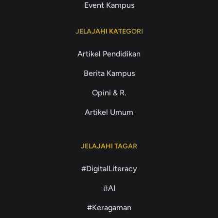
Event Kampus
JELAJAHI KATEGORI
Artikel Pendidikan
Berita Kampus
Opini & R.
Artikel Umum
JELAJAHI TAGAR
#DigitalLiteracy
#AI
#Keragaman