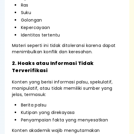
Ras
Suku
Golongan
Kepercayaan
Identitas tertentu
Materi seperti ini tidak ditoleransi karena dapat
menimbulkan konflik dan keresahan.
2. Hoaks atau Informasi Tidak
Terverifikasi
Konten yang berisi informasi palsu, spekulatif,
manipulatif, atau tidak memiliki sumber yang
jelas, termasuk:
Berita palsu
Kutipan yang direkayasa
Penyampaian fakta yang menyesatkan
Konten akademik wajib mengutamakan