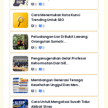
0
0
Cara Menemukan Kata Kunci
Trending Untuk SEO
0
0
Petualangan Liar Di Bukit Lawang:
Orangutan Sumatr...
0
0
Penganugerahan Gelar Profesor
Kehormatan Dari Sill...
0
0
Membangun Generasi Tenaga
Kesehatan Unggul Dan Men...
0
0
Cara Untuk Mengatasi Susah Tidur
Akibat Stres