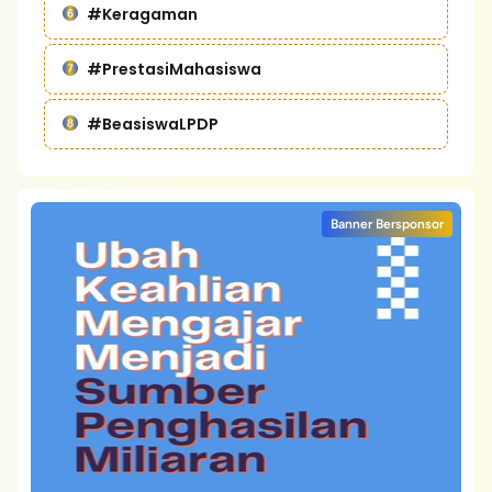
#Keragaman
#PrestasiMahasiswa
#BeasiswaLPDP
Banner Bersponsor