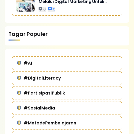
Melalui Digital Marketing Untuk
Bisnis Yang Lebih Kompetitif
0
0
Tagar Populer
#AI
#DigitalLiteracy
#PartisipasiPublik
#SosialMedia
#MetodePembelajaran