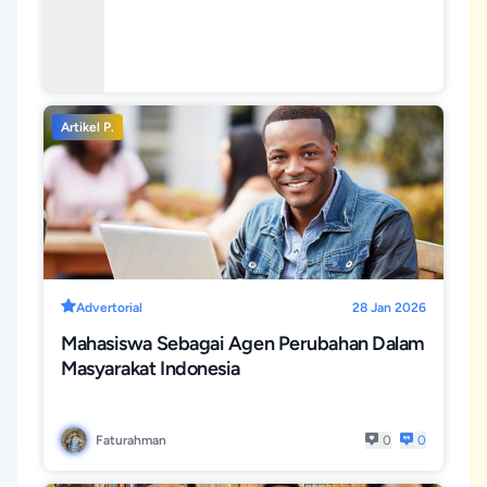
Kearifan
Dan
Lokal?
Tanggung
Fenomena
Jawab Sosial
Perubahan
Artikel P.
Identitas
Di Era
Modern
Advertorial
28 Jan 2026
Mahasiswa Sebagai Agen Perubahan Dalam
Masyarakat Indonesia
Faturahman
0
0