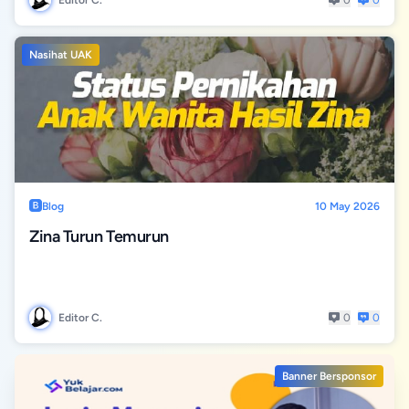
Editor C.
0
0
Nasihat UAK
Blog
10 May 2026
Zina Turun Temurun
Editor C.
0
0
Banner Bersponsor