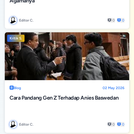
Agamanya
Editor C.
0
0
Kritik S.
Blog
02 May 2026
Cara Pandang Gen Z Terhadap Anies Baswedan
Editor C.
0
0