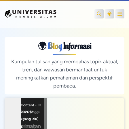
Open
Search
🌍
Blog
Informasi
Kumpulan tulisan yang membahas topik aktual,
tren, dan wawasan bermanfaat untuk
meningkatkan pemahaman dan perspektif
pembaca.
Editor Content • 31
Editor Content •
Editor Content • 11
Jul 2026 (1 minggu
22 Jul 2026 (2
Jul 2026 (4
yang lalu)
minggu yang lalu)
minggu yang lalu)
Kehormatan
Cara
Petualangan