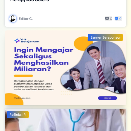
Editor C.
0
0
Banner Bersponsor
Refleksi P.