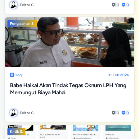
Editor C.
0
0
Pengalaman S.
Blog
01 Feb 2026
Babe Haikal Akan Tindak Tegas Oknum LPH Yang
Memungut Biaya Mahal
Editor C.
0
0
Kritik S.