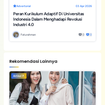
Advertorial
03 Apr 2026
Peran Kurikulum Adaptif Di Universitas
Indonesia Dalam Menghadapi Revolusi
Industri 4.0
Faturahman
0
0
Rekomendasi Lainnya
Artikel P.