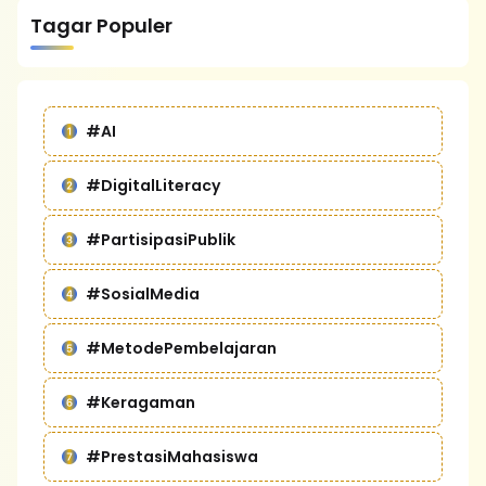
Tagar Populer
#AI
#DigitalLiteracy
#PartisipasiPublik
#SosialMedia
#MetodePembelajaran
#Keragaman
#PrestasiMahasiswa