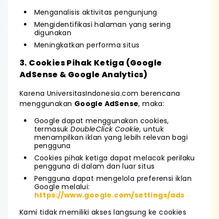
Menganalisis aktivitas pengunjung
Mengidentifikasi halaman yang sering
digunakan
Meningkatkan performa situs
3. Cookies Pihak Ketiga (Google
AdSense & Google Analytics)
Karena UniversitasIndonesia.com berencana
menggunakan
Google AdSense
, maka:
Google dapat menggunakan cookies,
termasuk
DoubleClick Cookie
, untuk
menampilkan iklan yang lebih relevan bagi
pengguna
Cookies pihak ketiga dapat melacak perilaku
pengguna di dalam dan luar situs
Pengguna dapat mengelola preferensi iklan
Google melalui:
https://www.google.com/settings/ads
Kami tidak memiliki akses langsung ke cookies