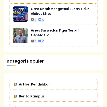
Cara Untuk Mengatasi Susah Tidur
Akibat Stres
0
0
Anies Baswedan Figur Terpilih
Generasi Z
0
0
Kategori Populer
Artikel Pendidikan
Berita Kampus