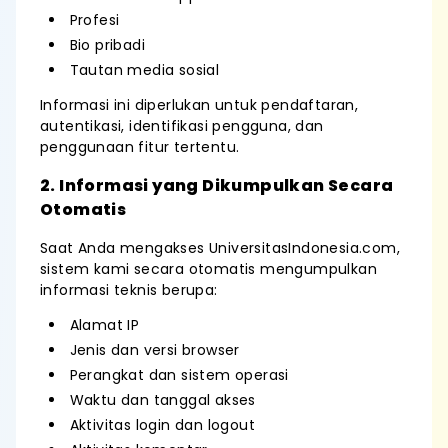
Profesi
Bio pribadi
Tautan media sosial
Informasi ini diperlukan untuk pendaftaran,
autentikasi, identifikasi pengguna, dan
penggunaan fitur tertentu.
2. Informasi yang Dikumpulkan Secara
Otomatis
Saat Anda mengakses UniversitasIndonesia.com,
sistem kami secara otomatis mengumpulkan
informasi teknis berupa:
Alamat IP
Jenis dan versi browser
Perangkat dan sistem operasi
Waktu dan tanggal akses
Aktivitas login dan logout