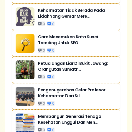
Kehormatan Tidak Berada Pada
Lidah Yang Gemar Mere...
0
0
Cara Menemukan Kata Kunci
Trending Untuk SEO
0
0
Petualangan Liar Di Bukit Lawang:
Orangutan Sumatr...
0
0
Penganugerahan Gelar Profesor
Kehormatan Dari Sill...
0
0
Membangun Generasi Tenaga
Kesehatan Unggul Dan Men...
0
0