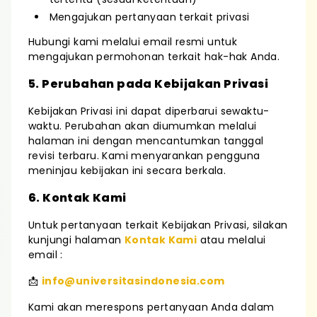
Mengajukan pertanyaan terkait privasi
Hubungi kami melalui email resmi untuk
mengajukan permohonan terkait hak-hak Anda.
5. Perubahan pada Kebijakan Privasi
Kebijakan Privasi ini dapat diperbarui sewaktu-
waktu. Perubahan akan diumumkan melalui
halaman ini dengan mencantumkan tanggal
revisi terbaru. Kami menyarankan pengguna
meninjau kebijakan ini secara berkala.
6. Kontak Kami
Untuk pertanyaan terkait Kebijakan Privasi, silakan
kunjungi halaman
Kontak Kami
atau melalui
email :
📩
info@universitasindonesia.com
Kami akan merespons pertanyaan Anda dalam