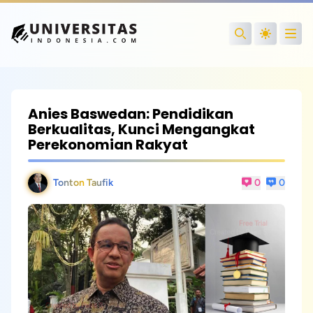
Open
Search
Anies Baswedan: Pendidikan
Berkualitas, Kunci Mengangkat
Perekonomian Rakyat
Tonton Taufik
0
0