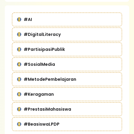
#AI
#DigitalLiteracy
#PartisipasiPublik
#SosialMedia
#MetodePembelajaran
#Keragaman
#PrestasiMahasiswa
#BeasiswaLPDP