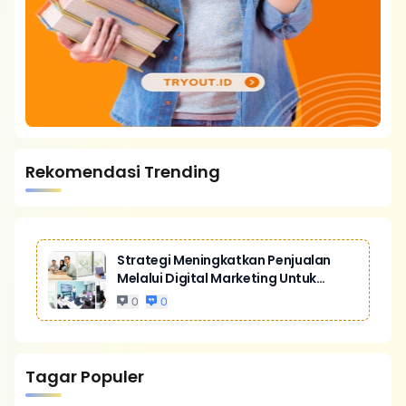
Rekomendasi Trending
Strategi Meningkatkan Penjualan
Melalui Digital Marketing Untuk
Bisnis Yang Lebih Kompetitif
0
0
Tagar Populer