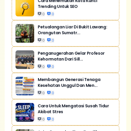
Cara Menemukan Kata Kunci
Trending Untuk SEO
0
0
Petualangan Liar Di Bukit Lawang:
Orangutan Sumatr...
0
0
Penganugerahan Gelar Profesor
Kehormatan Dari Sill...
0
0
Membangun Generasi Tenaga
Kesehatan Unggul Dan Men...
0
0
Cara Untuk Mengatasi Susah Tidur
Akibat Stres
0
0