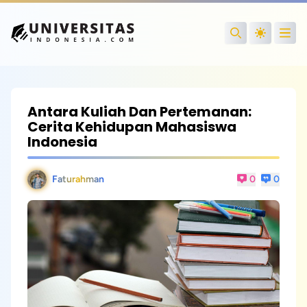
Open
Search
Antara Kuliah Dan Pertemanan:
Cerita Kehidupan Mahasiswa
Indonesia
Faturahman
0
0