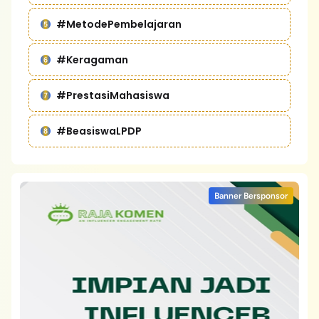
#MetodePembelajaran
#Keragaman
#PrestasiMahasiswa
#BeasiswaLPDP
Banner Bersponsor