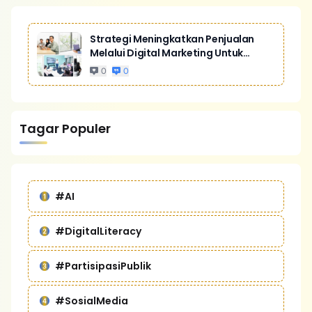
Strategi Meningkatkan Penjualan
Melalui Digital Marketing Untuk
Bisnis Yang Lebih Kompetitif
0
0
Tagar Populer
#AI
#DigitalLiteracy
#PartisipasiPublik
#SosialMedia