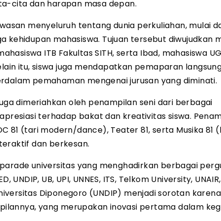
ita-cita dan harapan masa depan.
asan menyeluruh tentang dunia perkuliahan, mulai da
a kehidupan mahasiswa. Tujuan tersebut diwujudkan m
ahasiswa ITB Fakultas SITH, serta Ibad, mahasiswa U
Selain itu, siswa juga mendapatkan pemaparan langsung
perdalam pemahaman mengenai jurusan yang diminati.
juga dimeriahkan oleh penampilan seni dari berbagai
apresiasi terhadap bakat dan kreativitas siswa. Pena
SDC 81 (tari modern/dance), Teater 81, serta Musika 81 
eraktif dan berkesan.
 parade universitas yang menghadirkan berbagai perg
D, UNDIP, UB, UPI, UNNES, ITS, Telkom University, UNAIR
iversitas Diponegoro (UNDIP) menjadi sorotan karen
ilannya, yang merupakan inovasi pertama dalam keg