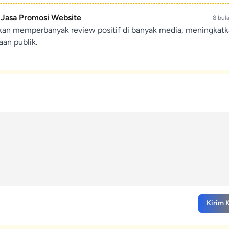
- Jasa Promosi Website
8 bul
ikan memperbanyak review positif di banyak media, meningkat
an publik.
Kirim 