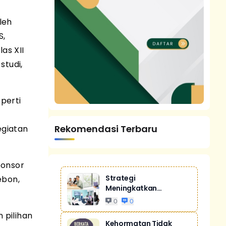
leh
S,
as XII
studi,
perti
Rekomendasi Terbaru
egiatan
ponsor
Strategi
ebon,
Meningkatkan
Penjualan Melalui
0
0
Digital Ma...
 pilihan
Kehormatan Tidak