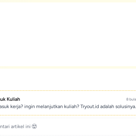
suk Kuliah
8 bul
suk kerja? ingin melanjutkan kuliah? Tryout.id adalah solusinya.
ari artikel ini