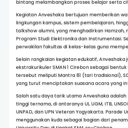
bintang melambangkan proses belajar serta c
Kegiatan Anveshaka bertujuan memberikan waw
lingkungan kampus, sistem pembelajaran, hingg
talkshow alumni, yang menghadirkan Hamzah, m
Program Studi Elektronika dan Instrumentasi. 
perwakilan fakultas di kelas-kelas guna mem
Selain rangkaian kegiatan edukatif, Anveshaka 
ekstrakurikuler SMAN 1 Cirebon sebagai bentuk 
tersebut meliputi Mantra 81 (tari tradisional), 
yang turut menciptakan suasana acara yang int
Salah satu daya tarik utama Anveshaka adalah
tinggi ternama, di antaranya UI, UGM, ITB, UNSOE
UNPAD, dan UPN Veteran Yogyakarta. Parade Un
menggunakan kuda sebagai bagian dari penamp
University Day di tingkat SMA se-Cirebon.