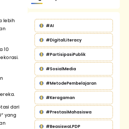
a lebih
#AI
dan
#DigitalLiteracy
a 10
#PartisipasiPublik
Dekorasi.
#SosialMedia
an
#MetodePembelajaran
ereka.
#Keragaman
asi dari
#PrestasiMahasiswa
U” yang
dan
#BeasiswaLPDP