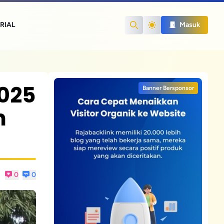
RIAL
Masuk
Search
025
Banner Bersponsor
n
0
0