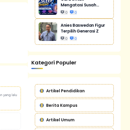
Mengatasi Susah
Tidur Akibat Stres
0
0
Anies Baswedan Figur
Terpilih Generasi Z
0
0
Kategori Populer
Artikel Pendidikan
an yang lalu
Berita Kampus
Artikel Umum