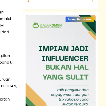
ri
elalui
Banner Bersponsor
GM
 dari
mpilan
(band),
uruan
, POLBAN,
a
iatan