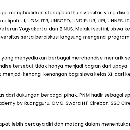
uga menghadirkan stand/booth universitas yang diisi o
liputi UI, UGM, ITB, UNSOED, UNDIP, UB, UPI, UNNES, IT
eran Yogyakarta, dan BINUS. Melalui sesi ini, siswa kel
ersitas serta berdiskusi langsung mengenai program 
sing yang menyediakan berbagai merchandise menarik se
ndise tersebut tidak hanya menjadi bagian dari upaya
 menjadi kenang-kenangan bagi siswa kelas XII dari k
pas dari dukungan berbagai pihak. PNM hadir sebagai s
cademy by Ruangguru, OMG, Swara HT Cirebon, SSC Cir
 dapat lebih percaya diri dan matang dalam menentukan