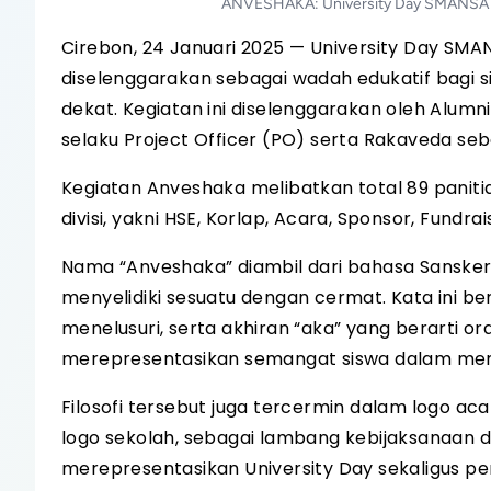
ANVESHAKA: University Day SMANSA 20
Cirebon, 24 Januari 2025 — University Day S
diselenggarakan sebagai wadah edukatif bagi si
dekat. Kegiatan ini diselenggarakan oleh Alum
selaku Project Officer (PO) serta Rakaveda seb
Kegiatan Anveshaka melibatkan total 89 panitia 
divisi, yakni HSE, Korlap, Acara, Sponsor, Fundra
Nama “Anveshaka” diambil dari bahasa Sanske
menyelidiki sesuatu dengan cermat. Kata ini ber
menelusuri, serta akhiran “aka” yang berarti or
merepresentasikan semangat siswa dalam men
Filosofi tersebut juga tercermin dalam logo ac
logo sekolah, sebagai lambang kebijaksanaan d
merepresentasikan University Day sekaligus pe