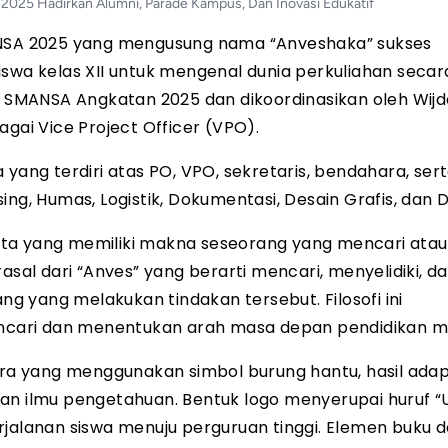
25 Hadirkan Alumni, Parade Kampus, Dan Inovasi Edukatif
MANSA 2025 yang mengusung nama “Anveshaka” sukses
swa kelas XII untuk mengenal dunia perkuliahan secar
ni SMANSA Angkatan 2025 dan dikoordinasikan oleh Wij
agai Vice Project Officer (VPO).
yang terdiri atas PO, VPO, sekretaris, bendahara, sert
ising, Humas, Logistik, Dokumentasi, Desain Grafis, dan 
rta yang memiliki makna seseorang yang mencari atau
asal dari “Anves” yang berarti mencari, menyelidiki, d
ang yang melakukan tindakan tersebut. Filosofi ini
cari dan menentukan arah masa depan pendidikan m
ara yang menggunakan simbol burung hantu, hasil adapt
an ilmu pengetahuan. Bentuk logo menyerupai huruf “
rjalanan siswa menuju perguruan tinggi. Elemen buku 