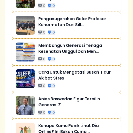
0
0
Penganugerahan Gelar Profesor
Kehormatan Dari Sill...
0
0
Membangun Generasi Tenaga
Kesehatan Unggul Dan Men...
0
0
Cara Untuk Mengatasi Susah Tidur
Akibat Stres
0
0
Anies Baswedan Figur Terpilih
Generasi Z
0
0
Kenapa Kamu Panik Lihat Dia
Online? Ini Bukan Cuma...