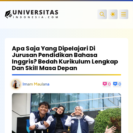
Open
Search
Apa Saja Yang Dipelajari Di
Jurusan Pendidikan Bahasa
Inggris? Bedah Kurikulum Lengkap
Dan Skill Masa Depan
Imam Maulana
0
0