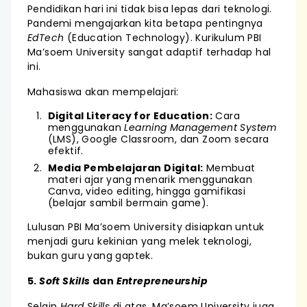
Pendidikan hari ini tidak bisa lepas dari teknologi.
Pandemi mengajarkan kita betapa pentingnya
EdTech
(Education Technology). Kurikulum PBI
Ma’soem University sangat adaptif terhadap hal
ini.
Mahasiswa akan mempelajari:
Digital Literacy for Education:
Cara
menggunakan
Learning Management System
(LMS), Google Classroom, dan Zoom secara
efektif.
Media Pembelajaran Digital:
Membuat
materi ajar yang menarik menggunakan
Canva, video editing, hingga gamifikasi
(belajar sambil bermain game).
Lulusan PBI Ma’soem University disiapkan untuk
menjadi guru kekinian yang melek teknologi,
bukan guru yang gaptek.
5.
Soft Skills
dan
Entrepreneurship
Selain
Hard Skills
di atas, Ma’soem University juga