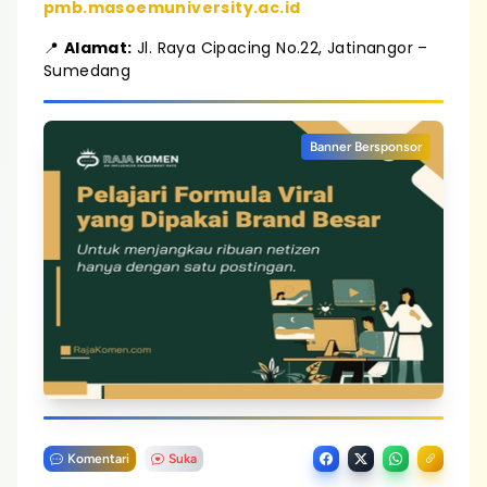
pmb.masoemuniversity.ac.id
📍
Alamat:
Jl. Raya Cipacing No.22, Jatinangor –
Sumedang
Banner Bersponsor
Komentari
Suka