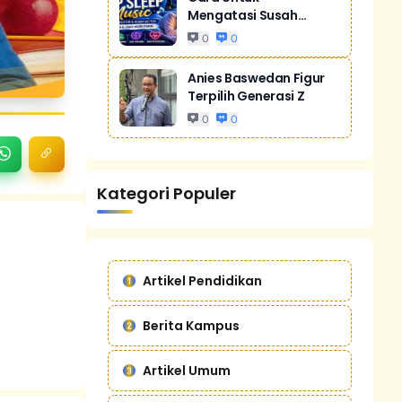
Mengatasi Susah
Tidur Akibat Stres
0
0
Anies Baswedan Figur
Terpilih Generasi Z
0
0
Kategori Populer
Artikel Pendidikan
Berita Kampus
Artikel Umum