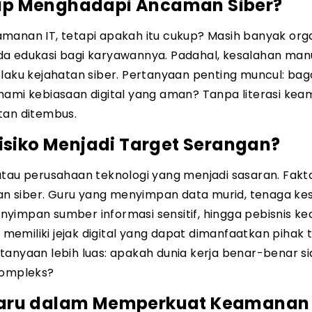
ap Menghadapi Ancaman Siber?
an IT, tetapi apakah itu cukup? Masih banyak orga
da edukasi bagi karyawannya. Padahal, kesalahan man
elaku kejahatan siber. Pertanyaan penting muncul: ba
mi kebiasaan digital yang aman? Tanpa literasi ke
tan ditembus.
isiko Menjadi Target Serangan?
atau perusahaan teknologi yang menjadi sasaran. Fakt
n siber. Guru yang menyimpan data murid, tenaga ke
yimpan sumber informasi sensitif, hingga pebisnis kec
emiliki jejak digital yang dapat dimanfaatkan pihak t
tanyaan lebih luas: apakah dunia kerja benar-benar s
kompleks?
Baru dalam Memperkuat Keamanan