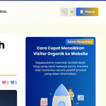
RIAL
Masuk
Search
h
Banner Bersponsor
0
0