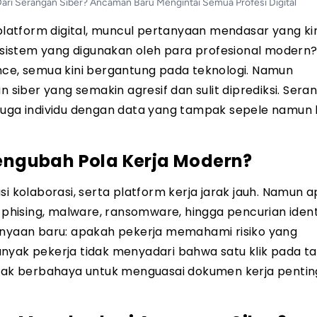
ri Serangan Siber? Ancaman Baru Mengintai Semua Profesi Digital
 platform digital, muncul pertanyaan mendasar yang ki
istem yang digunakan oleh para profesional modern?
nce, semua kini bergantung pada teknologi. Namun
n siber yang semakin agresif dan sulit diprediksi. Sera
juga individu dengan data yang tampak sepele namun b
ngubah Pola Kerja Modern?
si kolaborasi, serta platform kerja jarak jauh. Namun 
hising, malware, ransomware, hingga pencurian ident
tanyaan baru: apakah pekerja memahami risiko yang
nyak pekerja tidak menyadari bahwa satu klik pada t
ak berbahaya untuk menguasai dokumen kerja pentin