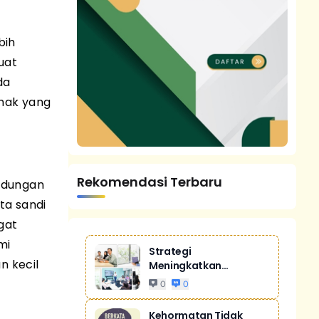
bih
uat
da
ihak yang
Rekomendasi Terbaru
indungan
ta sandi
gat
mi
Strategi
n kecil
Meningkatkan
Penjualan Melalui
0
0
Digital Ma...
Kehormatan Tidak