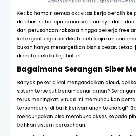
Apakah Dunia Kerja Masa Depan Masih Aman Da
Ketika hampir semua aktivitas kerja beralih ke
dibahas: seberapa aman sebenarnya data dan s
dari perusahaan raksasa hingga pekerja freela
ketergantungan ini diikuti oleh lonjakan ancama
bukan hanya menargetkan bisnis besar, tetapi 
di mata pelaku kejahatan.
Bagaimana Serangan Siber Me
Banyak pekerja kini mengandalkan cloud, aplika
sistem tersebut benar-benar aman? Serangan p
terus meningkat. Situasi ini memunculkan per
tersembunyi di balik kenyamanan teknologi? Ba
mencurigakan bisa membuka akses kepada pih
bahkan sistem perusahaan.