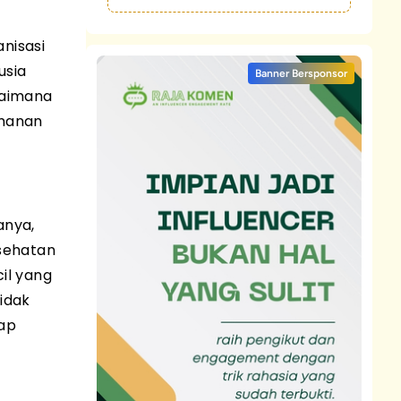
nisasi
usia
Banner Bersponsor
gaimana
amanan
anya,
sehatan
il yang
idak
iap