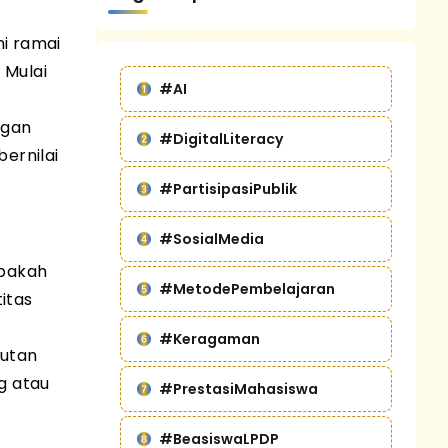
ni ramai
 Mulai
#AI
ngan
#DigitalLiteracy
ernilai
#PartisipasiPublik
#SosialMedia
apakah
#MetodePembelajaran
itas
#Keragaman
autan
g atau
#PrestasiMahasiswa
#BeasiswaLPDP