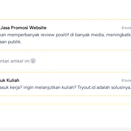
- Jasa Promosi Website
8 bul
ikan memperbanyak review positif di banyak media, meningkat
an publik.
ari artikel ini
suk Kuliah
8 bul
suk kerja? ingin melanjutkan kuliah? Tryout.id adalah solusinya.