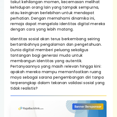
takut kehilangan momen, kecemasan melihat
kehidupan orang lain yang tampak sempurna,
atau keinginan berlebihan untuk mendapat
perhatian. Dengan memahami dinamika ini,
remaja dapat mengelola identitas digital mereka
dengan cara yang lebih matang.
Identitas sosial akan terus berkembang seiring
bertambahnya pengalaman dan pengetahuan.
Dunia digital memberi peluang sekaligus
tantangan bagi generasi muda untuk
membangun identitas yang autentik.
Pertanyaannya yang masih relevan hingga kini:
apakah mereka mampu memanfaatkan ruang
maya sebagai sarana pengembangan diri tanpa
terperangkap dalam tekanan validasi sosial yang
tidak realistis?
Banner Bersponsor