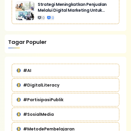
Strategi Meningkatkan Penjualan
Melalui Digital Marketing Untuk
Bisnis Yang Lebih Kompetitif
0
0
Tagar Populer
#AI
#DigitalLiteracy
#PartisipasiPublik
#SosialMedia
#MetodePembelajaran