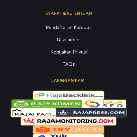
SYARAT & KETENTUAN
Pendaftaran Kampus
Disclaimer
Kebijakan Privasi
FAQs
JARINGAN KAMI