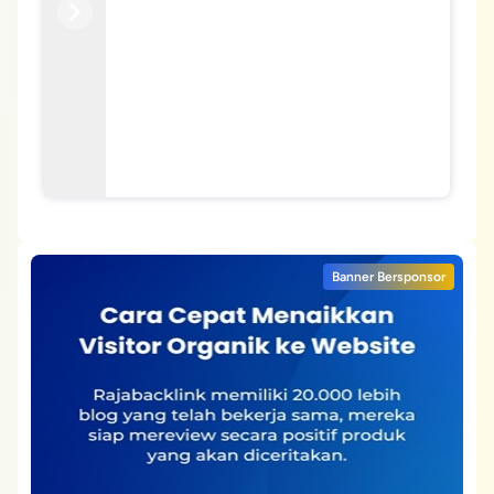
Previous
Next
Banner Bersponsor