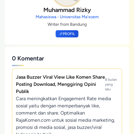
Muhammad Rizky
Mahasiswa - Universitas Ma'soem
Writer from Bandung
PROFIL
0 Komentar
Jasa Buzzer Viral View Like Komen Share
8 bulan
Posting Download, Menggiring Opini
yang
lalu
Publik
Cara meningkatkan Engagement Rate media
sosial yaitu dengan memperbanyak like,
comment dan share. Optimalkan
RajaKomen.com untuk sosial media marketing,
promosi di media sosial, jasa buzzer/viral