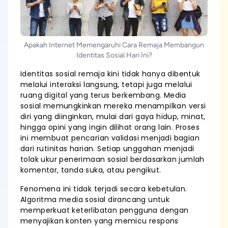
Apakah Internet Memengaruhi Cara Remaja Membangun
Identitas Sosial Hari Ini?
Identitas sosial remaja kini tidak hanya dibentuk
melalui interaksi langsung, tetapi juga melalui
ruang digital yang terus berkembang. Media
sosial memungkinkan mereka menampilkan versi
diri yang diinginkan, mulai dari gaya hidup, minat,
hingga opini yang ingin dilihat orang lain. Proses
ini membuat pencarian validasi menjadi bagian
dari rutinitas harian. Setiap unggahan menjadi
tolak ukur penerimaan sosial berdasarkan jumlah
komentar, tanda suka, atau pengikut.
Fenomena ini tidak terjadi secara kebetulan.
Algoritma media sosial dirancang untuk
memperkuat keterlibatan pengguna dengan
menyajikan konten yang memicu respons