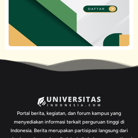
Portal berita, kegiatan, dan forum kampus yang
menyediakan informasi terkait perguruan tinggi di
Indonesia. Berita merupakan partisipasi langsung dari