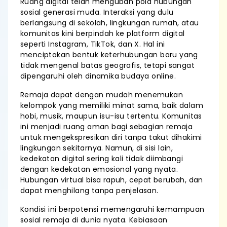
Ruang digital telah mengubah pola hubungan
sosial generasi muda. Interaksi yang dulu
berlangsung di sekolah, lingkungan rumah, atau
komunitas kini berpindah ke platform digital
seperti Instagram, TikTok, dan X. Hal ini
menciptakan bentuk keterhubungan baru yang
tidak mengenal batas geografis, tetapi sangat
dipengaruhi oleh dinamika budaya online.
Remaja dapat dengan mudah menemukan
kelompok yang memiliki minat sama, baik dalam
hobi, musik, maupun isu-isu tertentu. Komunitas
ini menjadi ruang aman bagi sebagian remaja
untuk mengekspresikan diri tanpa takut dihakimi
lingkungan sekitarnya. Namun, di sisi lain,
kedekatan digital sering kali tidak diimbangi
dengan kedekatan emosional yang nyata.
Hubungan virtual bisa rapuh, cepat berubah, dan
dapat menghilang tanpa penjelasan.
Kondisi ini berpotensi memengaruhi kemampuan
sosial remaja di dunia nyata. Kebiasaan