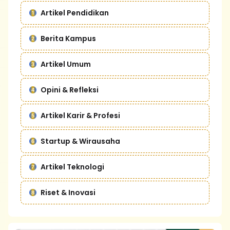
Artikel Pendidikan
Berita Kampus
Artikel Umum
Opini & Refleksi
Artikel Karir & Profesi
Startup & Wirausaha
Artikel Teknologi
Riset & Inovasi