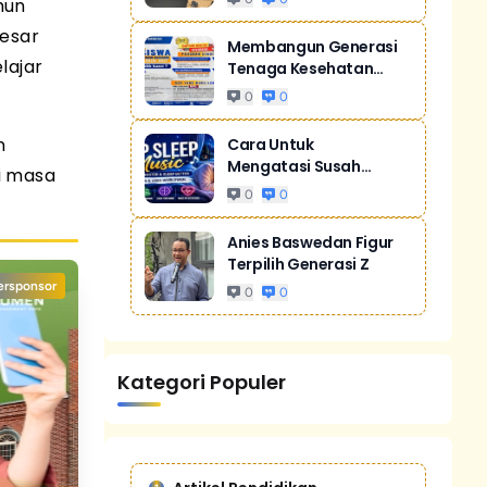
mun
besar
Membangun Generasi
lajar
Tenaga Kesehatan
Unggul Dan Men...
0
0
n
Cara Untuk
Mengatasi Susah
i masa
Tidur Akibat Stres
0
0
Anies Baswedan Figur
Terpilih Generasi Z
ersponsor
0
0
Kategori Populer