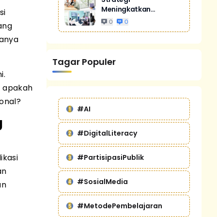
Meningkatkan
si
Penjualan Melalui
0
0
yang
Digital Marketing
Untuk Bisnis Yang
uanya
Lebih Kompetitif
Tagar Populer
i.
, apakah
onal?
#AI
g
#DigitalLiteracy
ikasi
#PartisipasiPublik
an
#SosialMedia
an
#MetodePembelajaran