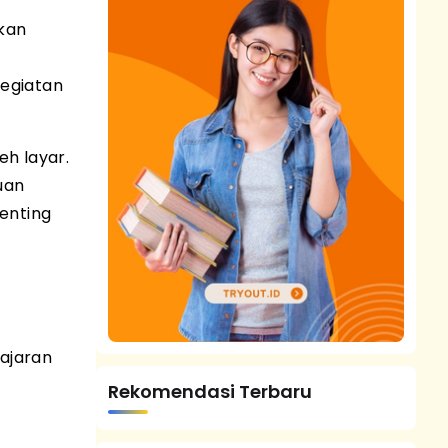
ukan
kegiatan
eh layar.
uan
enting
ajaran
Rekomendasi Terbaru