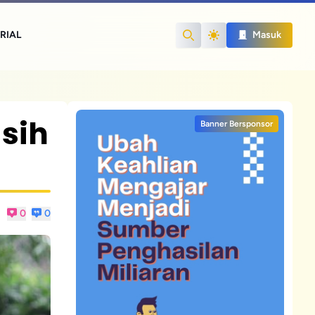
RIAL
Masuk
Search
sih
Banner Bersponsor
0
0