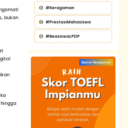
#Keragaman
engamati
s, bukan
#PrestasiMahasiswa
#BeasiswaLPDP
at
gital
Banner Bersponsor
ikan
eka
 hingga