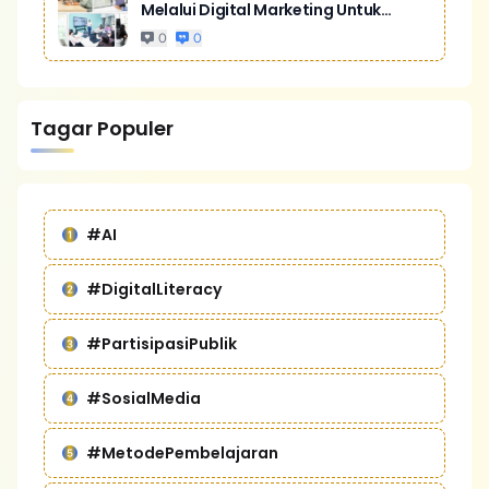
Melalui Digital Marketing Untuk
Bisnis Yang Lebih Kompetitif
0
0
Tagar Populer
#AI
#DigitalLiteracy
#PartisipasiPublik
#SosialMedia
#MetodePembelajaran