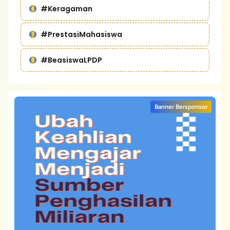
#Keragaman
#PrestasiMahasiswa
#BeasiswaLPDP
Banner Bersponsor