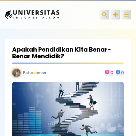
Open
Search
Apakah Pendidikan Kita Benar-
Benar Mendidik?
Faturahman
0
0