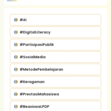
#AI
#DigitalLiteracy
#PartisipasiPublik
#SosialMedia
#MetodePembelajaran
#Keragaman
#PrestasiMahasiswa
#BeasiswaLPDP