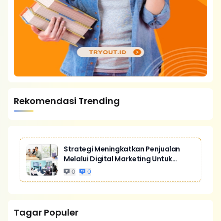
Rekomendasi Trending
Strategi Meningkatkan Penjualan
Melalui Digital Marketing Untuk
Bisnis Yang Lebih Kompetitif
0
0
Tagar Populer