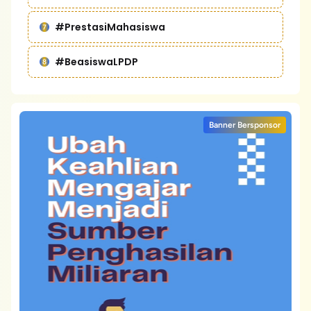
#PrestasiMahasiswa
#BeasiswaLPDP
Banner Bersponsor