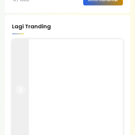
Lagi Tranding
Previous
Next