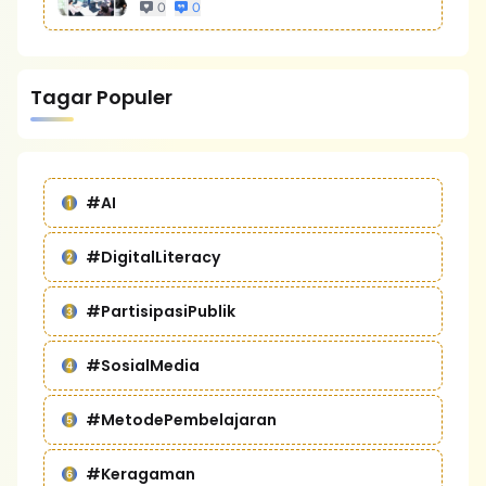
Bisnis Yang Lebih Kompetitif
0
0
Tagar Populer
#AI
#DigitalLiteracy
#PartisipasiPublik
#SosialMedia
#MetodePembelajaran
#Keragaman