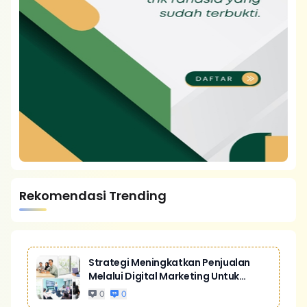
Rekomendasi Trending
Strategi Meningkatkan Penjualan
Melalui Digital Marketing Untuk
Bisnis Yang Lebih Kompetitif
0
0