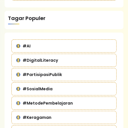
Tagar Populer
#AI
#DigitalLiteracy
#PartisipasiPublik
#SosialMedia
#MetodePembelajaran
#Keragaman