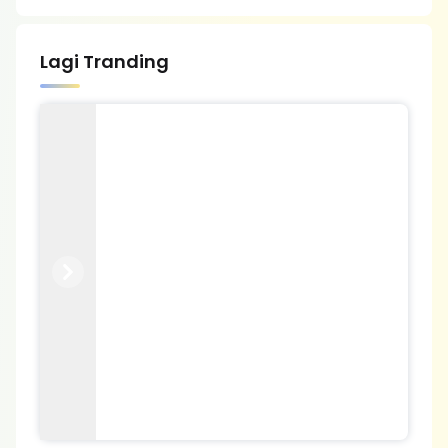
Lagi Tranding
Previous
Next