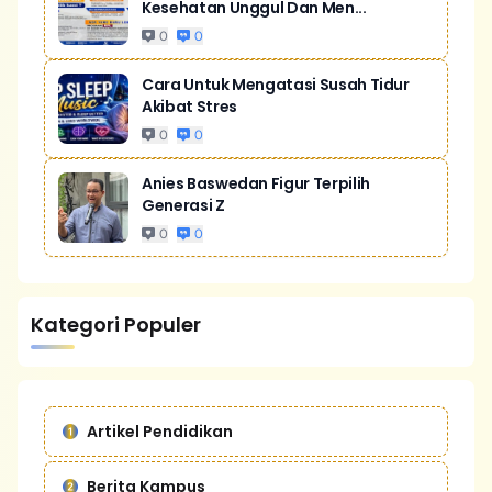
Kesehatan Unggul Dan Men...
0
0
Cara Untuk Mengatasi Susah Tidur
Akibat Stres
0
0
Anies Baswedan Figur Terpilih
Generasi Z
0
0
Kategori Populer
Artikel Pendidikan
Berita Kampus