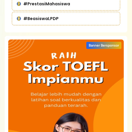
#PrestasiMahasiswa
#BeasiswaLPDP
Banner Bersponsor