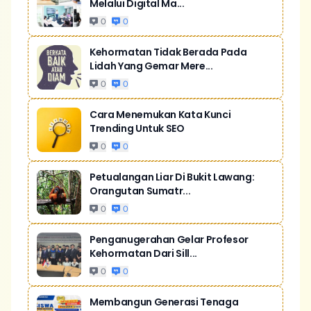
Melalui Digital Ma...
0
0
Kehormatan Tidak Berada Pada
Lidah Yang Gemar Mere...
0
0
Cara Menemukan Kata Kunci
Trending Untuk SEO
0
0
Petualangan Liar Di Bukit Lawang:
Orangutan Sumatr...
0
0
Penganugerahan Gelar Profesor
Kehormatan Dari Sill...
0
0
Membangun Generasi Tenaga