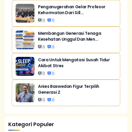
Penganugerahan Gelar Profesor
Kehormatan Dari Sill...
0
0
Membangun Generasi Tenaga
Kesehatan Unggul Dan Men...
0
0
Cara Untuk Mengatasi Susah Tidur
Akibat Stres
0
0
Anies Baswedan Figur Terpilih
Generasi Z
0
0
Kategori Populer