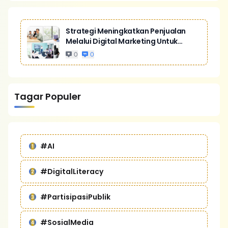
Strategi Meningkatkan Penjualan
Melalui Digital Marketing Untuk
Bisnis Yang Lebih Kompetitif
0
0
Tagar Populer
#AI
#DigitalLiteracy
#PartisipasiPublik
#SosialMedia