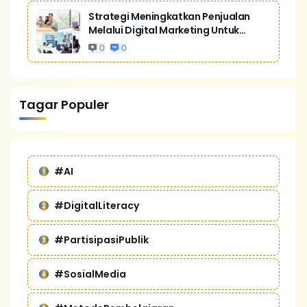
Strategi Meningkatkan Penjualan
Melalui Digital Marketing Untuk
Bisnis Yang Lebih Kompetitif
0
0
Tagar Populer
#AI
#DigitalLiteracy
#PartisipasiPublik
#SosialMedia