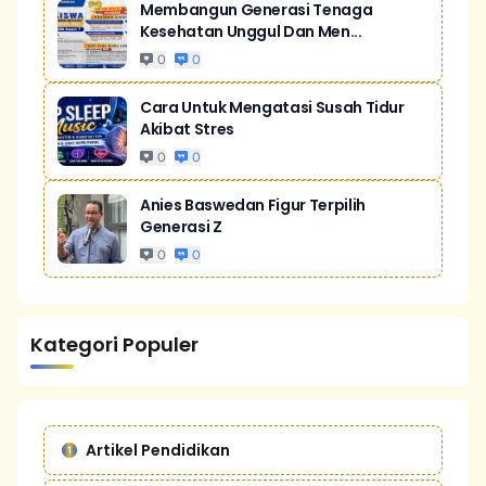
Membangun Generasi Tenaga
Kesehatan Unggul Dan Men...
0
0
Cara Untuk Mengatasi Susah Tidur
Akibat Stres
0
0
Anies Baswedan Figur Terpilih
Generasi Z
0
0
Kategori Populer
Artikel Pendidikan