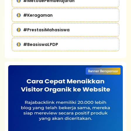
#MetodePembelajaran
#Keragaman
#PrestasiMahasiswa
#BeasiswaLPDP
Banner Bersponsor