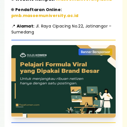
🌐
Pendaftaran Online:
pmb.masoemuniversity.ac.id
📍
Alamat:
Jl. Raya Cipacing No.22, Jatinangor –
Sumedang
Banner Bersponsor