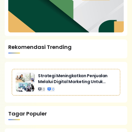
Rekomendasi Trending
Strategi Meningkatkan Penjualan
Melalui Digital Marketing Untuk
Bisnis Yang Lebih Kompetitif
0
0
Tagar Populer