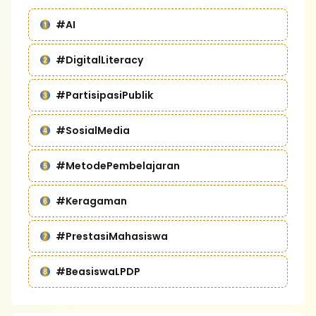
#AI
#DigitalLiteracy
#PartisipasiPublik
#SosialMedia
#MetodePembelajaran
#Keragaman
#PrestasiMahasiswa
#BeasiswaLPDP