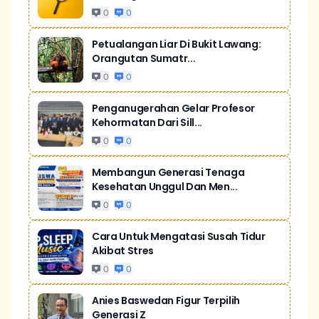
0
0
Petualangan Liar Di Bukit Lawang:
Orangutan Sumatr...
0
0
Penganugerahan Gelar Profesor
Kehormatan Dari Sill...
0
0
Membangun Generasi Tenaga
Kesehatan Unggul Dan Men...
0
0
Cara Untuk Mengatasi Susah Tidur
Akibat Stres
0
0
Anies Baswedan Figur Terpilih
Generasi Z