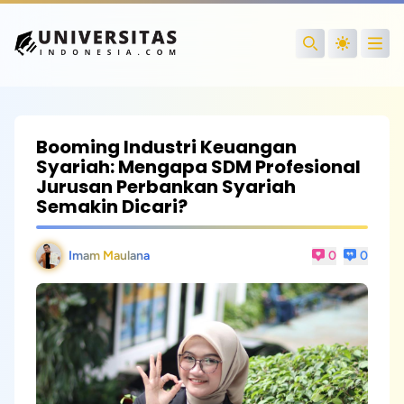
Open
Search
Booming Industri Keuangan
Syariah: Mengapa SDM Profesional
Jurusan Perbankan Syariah
Semakin Dicari?
Imam Maulana
0
0