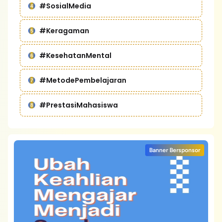
#SosialMedia
#Keragaman
#KesehatanMental
#MetodePembelajaran
#PrestasiMahasiswa
Banner Bersponsor