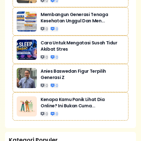
0
0
Membangun Generasi Tenaga
Kesehatan Unggul Dan Men...
0
0
Cara Untuk Mengatasi Susah Tidur
Akibat Stres
0
0
Anies Baswedan Figur Terpilih
Generasi Z
0
0
Kenapa Kamu Panik Lihat Dia
Online? Ini Bukan Cuma...
0
0
Kategori Populer