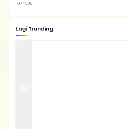
0 / 1000
Lagi Tranding
Previous
Next