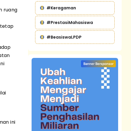
#Keragaman
n ruang
#PrestasiMahasiswa
 tetap
#BeasiswaLPDP
hadap
atan
ni
Banner Bersponsor
lai
man ini