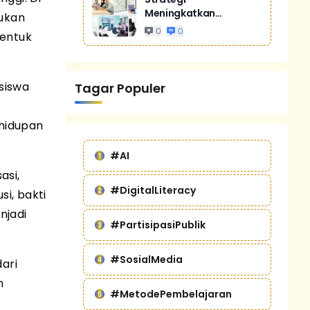
Meningkatkan
tukan
Penjualan Melalui
0
0
bentuk
Digital Marketing
Untuk Bisnis Yang
Lebih Kompetitif
siswa
Tagar Populer
ehidupan
#AI
asi,
#DigitalLiteracy
i, bakti
njadi
#PartisipasiPublik
#SosialMedia
ari
n
#MetodePembelajaran