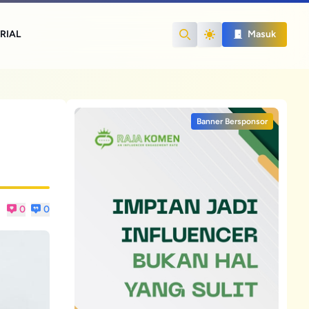
RIAL
Masuk
Search
Banner Bersponsor
0
0