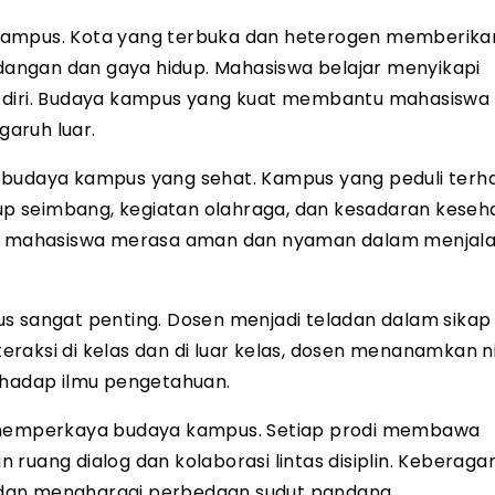
kampus. Kota yang terbuka dan heterogen memberika
angan dan gaya hidup. Mahasiswa belajar menyikapi
s diri. Budaya kampus yang kuat membantu mahasiswa
garuh luar.
i budaya kampus yang sehat. Kampus yang peduli ter
p seimbang, kegiatan olahraga, dan kesadaran keseh
 mahasiswa merasa aman dan nyaman dalam menjala
sangat penting. Dosen menjadi teladan dalam sikap
teraksi di kelas dan di luar kelas, dosen menanamkan ni
rhadap ilmu pengetahuan.
a memperkaya budaya kampus. Setiap prodi membawa
ruang dialog dan kolaborasi lintas disiplin. Keberaga
 dan menghargai perbedaan sudut pandang.