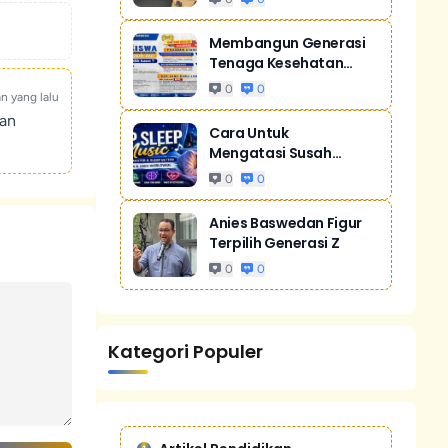
Membangun Generasi
Tenaga Kesehatan
Unggul Dan Men...
0
0
an yang lalu
kan
Cara Untuk
Mengatasi Susah
Tidur Akibat Stres
0
0
Anies Baswedan Figur
Terpilih Generasi Z
0
0
Kategori Populer