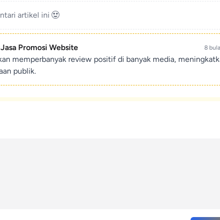
ari artikel ini
- Jasa Promosi Website
8 bul
ikan memperbanyak review positif di banyak media, meningkat
an publik.