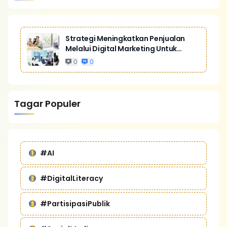
Strategi Meningkatkan Penjualan
Melalui Digital Marketing Untuk
Bisnis Yang Lebih Kompetitif
0
0
Tagar Populer
#AI
#DigitalLiteracy
#PartisipasiPublik