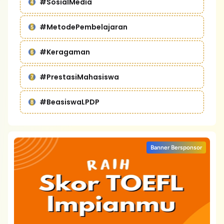
#SosialMedia
#MetodePembelajaran
#Keragaman
#PrestasiMahasiswa
#BeasiswaLPDP
Banner Bersponsor