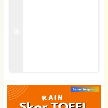
Previous
Next
Banner Bersponsor