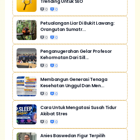
Trending Untuk SEO
0
0
Petualangan Liar Di Bukit Lawang:
Orangutan Sumatr...
0
0
Penganugerahan Gelar Profesor
Kehormatan Dari Sill...
0
0
Membangun Generasi Tenaga
Kesehatan Unggul Dan Men...
0
0
Cara Untuk Mengatasi Susah Tidur
Akibat Stres
0
0
Anies Baswedan Figur Terpilih