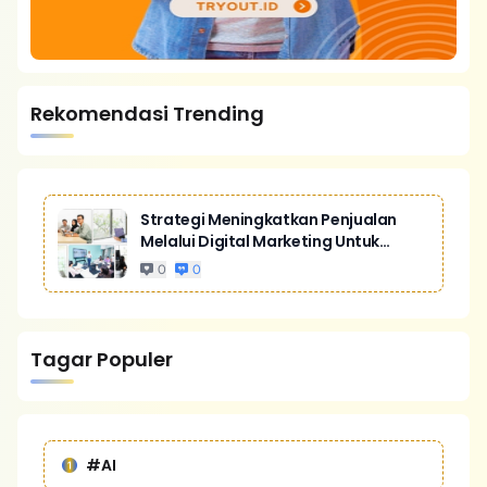
Rekomendasi Trending
Strategi Meningkatkan Penjualan
Melalui Digital Marketing Untuk
Bisnis Yang Lebih Kompetitif
0
0
Tagar Populer
#AI