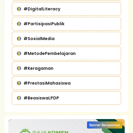
#DigitalLiteracy
#PartisipasiPublik
#SosialMedia
#MetodePembelajaran
#Keragaman
#PrestasiMahasiswa
#BeasiswaLPDP
Banner Bersponsor