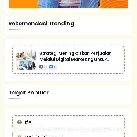
Rekomendasi Trending
Strategi Meningkatkan Penjualan
Melalui Digital Marketing Untuk
Bisnis Yang Lebih Kompetitif
0
0
Tagar Populer
#AI