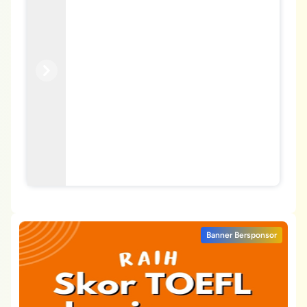
Previous
Next
Banner Bersponsor