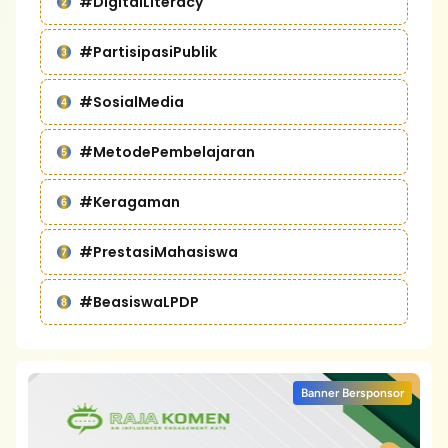
#DigitalLiteracy
#PartisipasiPublik
#SosialMedia
#MetodePembelajaran
#Keragaman
#PrestasiMahasiswa
#BeasiswaLPDP
Banner Bersponsor