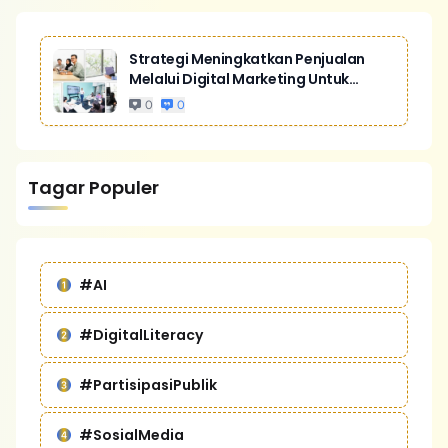
Strategi Meningkatkan Penjualan
Melalui Digital Marketing Untuk
Bisnis Yang Lebih Kompetitif
0
0
Tagar Populer
#AI
#DigitalLiteracy
#PartisipasiPublik
#SosialMedia