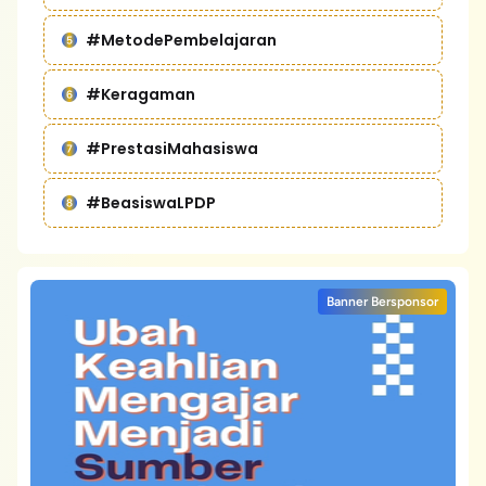
#MetodePembelajaran
#Keragaman
#PrestasiMahasiswa
#BeasiswaLPDP
Banner Bersponsor