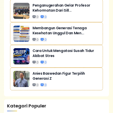
Penganugerahan Gelar Profesor
Kehormatan Dari Sill...
0
0
Membangun Generasi Tenaga
Kesehatan Unggul Dan Men...
0
0
Cara Untuk Mengatasi Susah Tidur
Akibat Stres
0
0
Anies Baswedan Figur Terpilih
Generasi Z
0
0
Kategori Populer