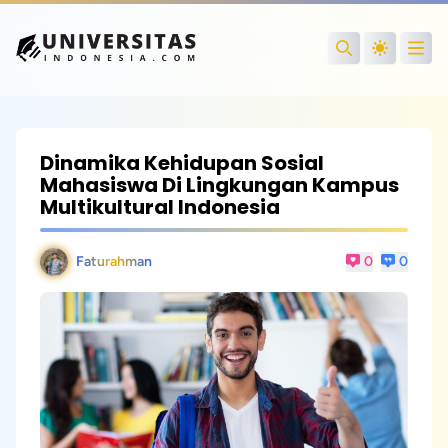
Open
Search
Dinamika Kehidupan Sosial
Mahasiswa Di Lingkungan Kampus
Multikultural Indonesia
Faturahman
0
0