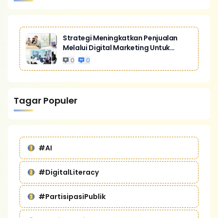
Strategi Meningkatkan Penjualan
Melalui Digital Marketing Untuk
Bisnis Yang Lebih Kompetitif
0
0
Tagar Populer
#AI
#DigitalLiteracy
#PartisipasiPublik