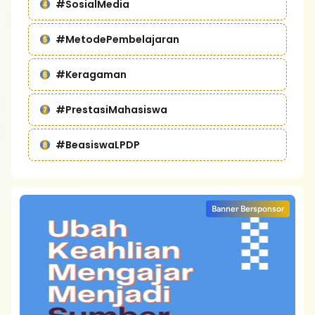
#SosialMedia
#MetodePembelajaran
#Keragaman
#PrestasiMahasiswa
#BeasiswaLPDP
Banner Bersponsor