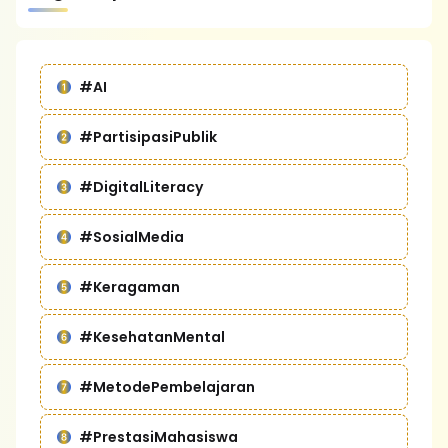
#AI
#PartisipasiPublik
#DigitalLiteracy
#SosialMedia
#Keragaman
#KesehatanMental
#MetodePembelajaran
#PrestasiMahasiswa