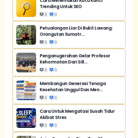
Cara Menemukan Kata Kunci
Trending Untuk SEO
0
0
Petualangan Liar Di Bukit Lawang:
Orangutan Sumatr...
0
0
Penganugerahan Gelar Profesor
Kehormatan Dari Sill...
0
0
Membangun Generasi Tenaga
Kesehatan Unggul Dan Men...
0
0
Cara Untuk Mengatasi Susah Tidur
Akibat Stres
0
0