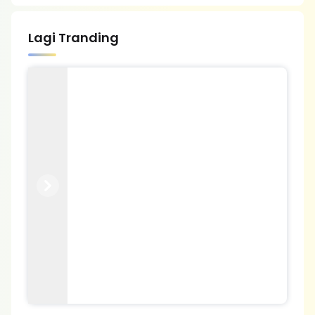
Lagi Tranding
Previous
Next