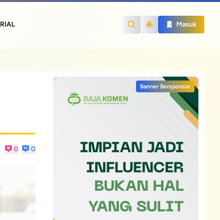
RIAL
Masuk
Search
Banner Bersponsor
0
0