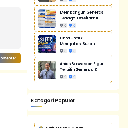
Membangun Generasi
Tenaga Kesehatan
Unggul Dan Men...
0
0
Cara Untuk
Mengatasi Susah
Tidur Akibat Stres
0
0
Komentar
Anies Baswedan Figur
Terpilih Generasi Z
0
0
Kategori Populer