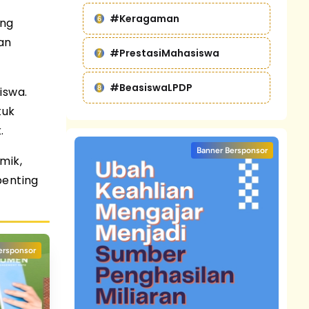
#Keragaman
ang
an
#PrestasiMahasiswa
#BeasiswaLPDP
iswa.
tuk
.
Banner Bersponsor
mik,
penting
ersponsor