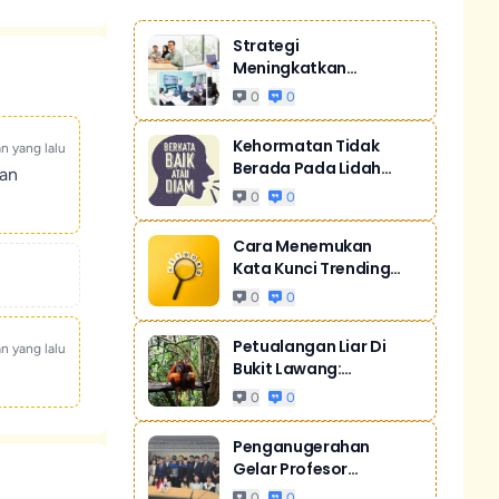
Strategi
Meningkatkan
Penjualan Melalui
0
0
Digital Ma...
Kehormatan Tidak
an yang lalu
Berada Pada Lidah
kan
Yang Gemar Mere...
0
0
Cara Menemukan
Kata Kunci Trending
Untuk SEO
0
0
Petualangan Liar Di
an yang lalu
Bukit Lawang:
Orangutan Sumatr...
0
0
Penganugerahan
Gelar Profesor
Kehormatan Dari Sill...
0
0