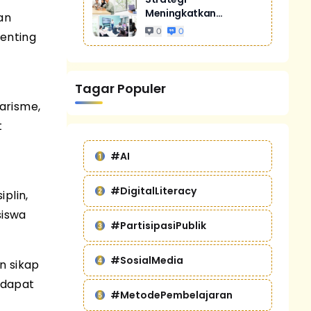
Meningkatkan
an
Penjualan Melalui
0
0
enting
Digital Marketing
Untuk Bisnis Yang
Lebih Kompetitif
Tagar Populer
arisme,
t
#AI
#DigitalLiteracy
plin,
siswa
#PartisipasiPublik
#SosialMedia
n sikap
ndapat
#MetodePembelajaran