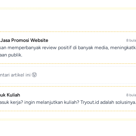
- Jasa Promosi Website
8 bul
ikan memperbanyak review positif di banyak media, meningkat
an publik.
ari artikel ini
suk Kuliah
8 bul
suk kerja? ingin melanjutkan kuliah? Tryout.id adalah solusinya.