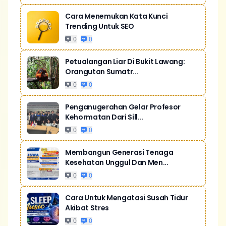
Cara Menemukan Kata Kunci
Trending Untuk SEO
0
0
Petualangan Liar Di Bukit Lawang:
Orangutan Sumatr...
0
0
Penganugerahan Gelar Profesor
Kehormatan Dari Sill...
0
0
Membangun Generasi Tenaga
Kesehatan Unggul Dan Men...
0
0
Cara Untuk Mengatasi Susah Tidur
Akibat Stres
0
0