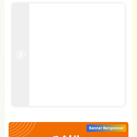
Previous
Next
Banner Bersponsor