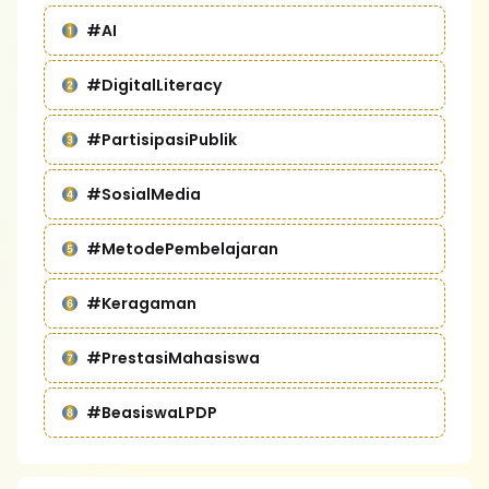
#AI
#DigitalLiteracy
#PartisipasiPublik
#SosialMedia
#MetodePembelajaran
#Keragaman
#PrestasiMahasiswa
#BeasiswaLPDP