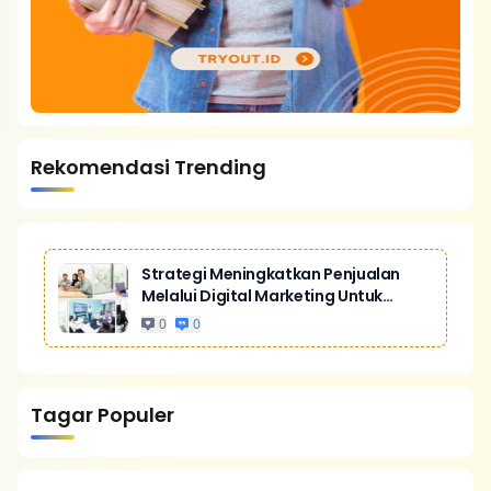
Rekomendasi Trending
Strategi Meningkatkan Penjualan
Melalui Digital Marketing Untuk
Bisnis Yang Lebih Kompetitif
0
0
Tagar Populer