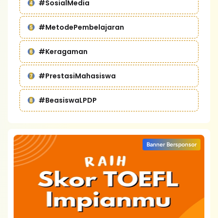
#SosialMedia
#MetodePembelajaran
#Keragaman
#PrestasiMahasiswa
#BeasiswaLPDP
Banner Bersponsor