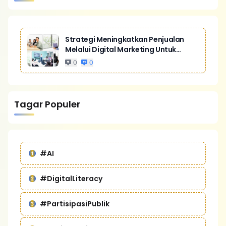
Strategi Meningkatkan Penjualan
Melalui Digital Marketing Untuk
Bisnis Yang Lebih Kompetitif
0
0
Tagar Populer
#AI
#DigitalLiteracy
#PartisipasiPublik