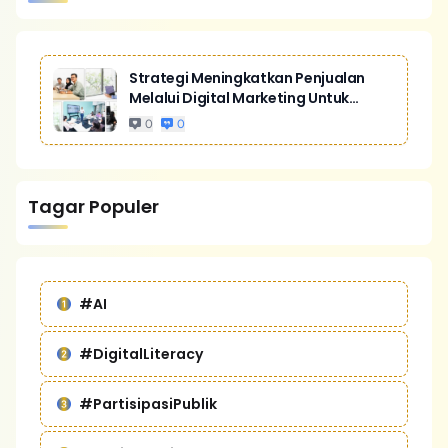
Strategi Meningkatkan Penjualan
Melalui Digital Marketing Untuk
Bisnis Yang Lebih Kompetitif
0
0
Tagar Populer
#AI
#DigitalLiteracy
#PartisipasiPublik