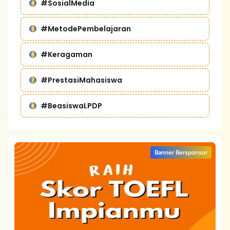
#SosialMedia
#MetodePembelajaran
#Keragaman
#PrestasiMahasiswa
#BeasiswaLPDP
Banner Bersponsor