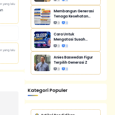
an yang lalu
an
Membangun Generasi
Tenaga Kesehatan
Unggul Dan Men...
0
0
Cara Untuk
Mengatasi Susah
Tidur Akibat Stres
0
0
an yang lalu
Anies Baswedan Figur
Terpilih Generasi Z
0
0
Kategori Populer