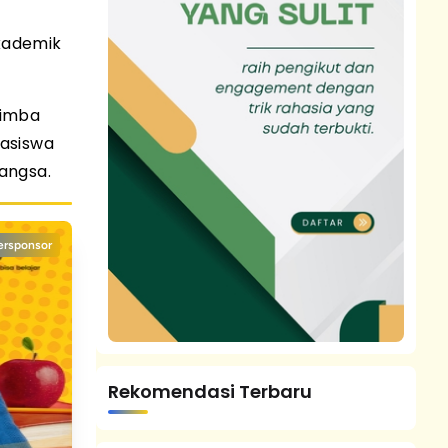
akademik
nimba
hasiswa
bangsa.
ersponsor
Rekomendasi Terbaru