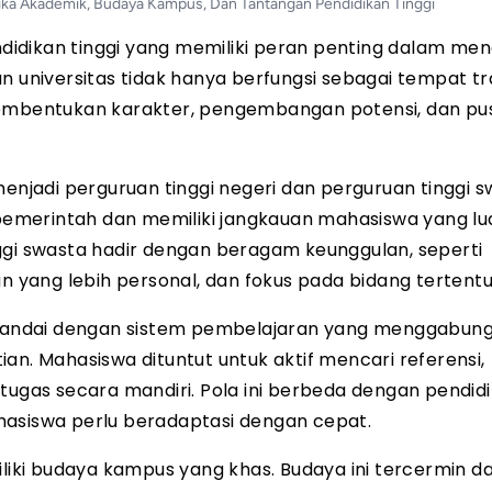
ika Akademik, Budaya Kampus, Dan Tantangan Pendidikan Tinggi
endidikan tinggi yang memiliki peran penting dalam me
n universitas tidak hanya berfungsi sebagai tempat tr
pembentukan karakter, pengembangan potensi, dan pu
menjadi perguruan tinggi negeri dan perguruan tinggi s
 pemerintah dan memiliki jangkauan mahasiswa yang lu
ggi swasta hadir dengan beragam keunggulan, seperti
an yang lebih personal, dan fokus pada bidang tertentu
ditandai dengan sistem pembelajaran yang menggabun
itian. Mahasiswa dituntut untuk aktif mencari referensi,
gas secara mandiri. Pola ini berbeda dengan pendid
hasiswa perlu beradaptasi dengan cepat.
iliki budaya kampus yang khas. Budaya ini tercermin d