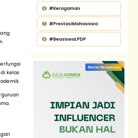
#Keragaman
#PrestasiMahasiswa
jang
#BeasiswaLPDP
n
erfungsi
Banner Bersponsor
di kelas
kademik.
erguruan
ama.
ngan