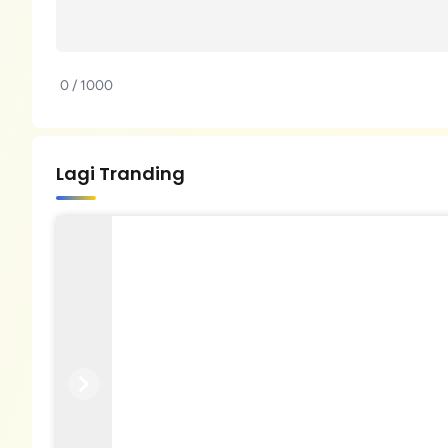
0 / 1000
Lagi Tranding
Previous
Next