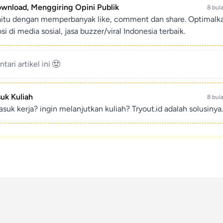
ownload, Menggiring Opini Publik
8 bul
aitu dengan memperbanyak like, comment dan share. Optimalk
di media sosial, jasa buzzer/viral Indonesia terbaik.
ari artikel ini
suk Kuliah
8 bul
suk kerja? ingin melanjutkan kuliah? Tryout.id adalah solusinya.