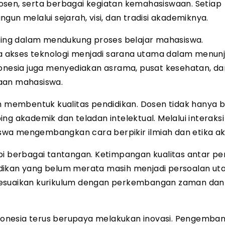
osen, serta berbagai kegiatan kemahasiswaan. Setiap
angun melalui sejarah, visi, dan tradisi akademiknya.
nting dalam mendukung proses belajar mahasiswa.
rta akses teknologi menjadi sarana utama dalam menun
donesia juga menyediakan asrama, pusat kesehatan, da
raan mahasiswa.
am membentuk kualitas pendidikan. Dosen tidak hanya b
g akademik dan teladan intelektual. Melalui interaksi 
swa mengembangkan cara berpikir ilmiah dan etika a
pi berbagai tantangan. Ketimpangan kualitas antar p
ndidikan yang belum merata masih menjadi persoalan ut
menyesuaikan kurikulum dengan perkembangan zaman dan
Indonesia terus berupaya melakukan inovasi. Pengemba