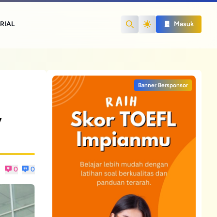
RIAL
Masuk
Search
Banner Bersponsor
,
0
0