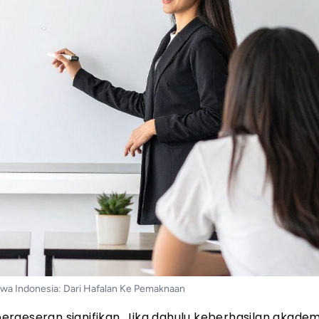
swa Indonesia: Dari Hafalan Ke Pemaknaan
rgeseran signifikan. Jika dahulu keberhasilan akadem