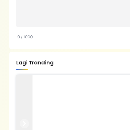
0 / 1000
Lagi Tranding
Previous
Next