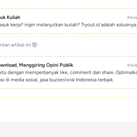
suk Kuliah
8 bul
suk kerja? ingin melanjutkan kuliah? Tryout.id adalah solusinya.
ari artikel ini
ownload, Menggiring Opini Publik
8 bul
aitu dengan memperbanyak like, comment dan share. Optimalk
di media sosial, jasa buzzer/viral Indonesia terbaik.