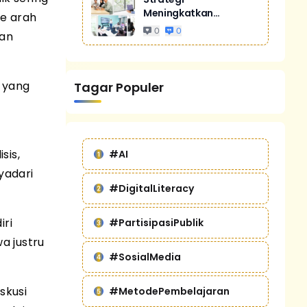
Meningkatkan
ke arah
Penjualan Melalui
0
0
uan
Digital Marketing
Untuk Bisnis Yang
Lebih Kompetitif
a yang
Tagar Populer
,
sis,
#AI
yadari
#DigitalLiteracy
ri
#PartisipasiPublik
a justru
#SosialMedia
skusi
#MetodePembelajaran