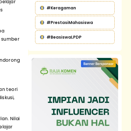
belajar
#Keragaman
as
#PrestasiMahasiswa
pa
#BeasiswaLPDP
tu sumber
endorong
Banner Bersponsor
n teori
skusi,
n. Nilai
elajar