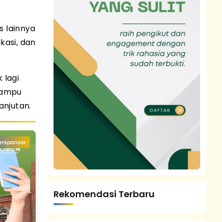
s lainnya
kasi, dan
 lagi
mampu
anjutan.
ersponsor
Rekomendasi Terbaru