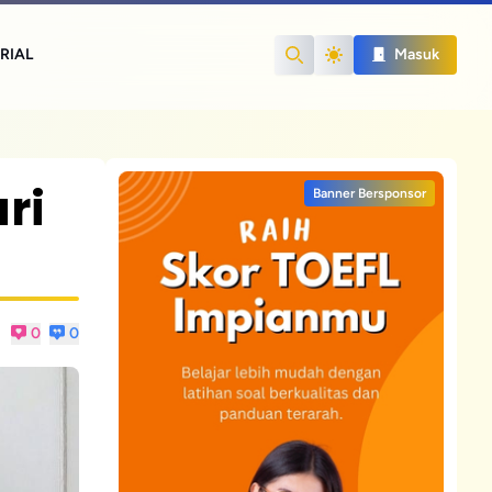
RIAL
Masuk
Search
ri
Banner Bersponsor
0
0