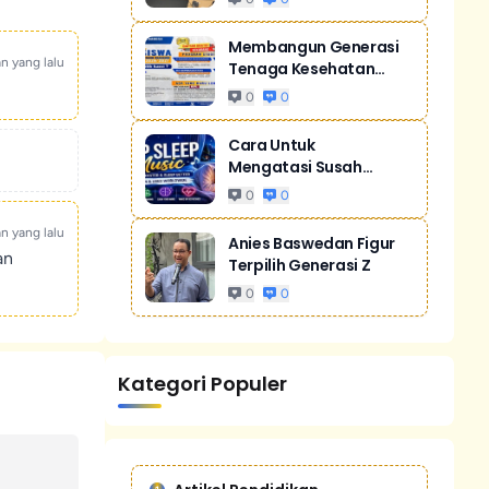
Membangun Generasi
an yang lalu
Tenaga Kesehatan
Unggul Dan Men...
0
0
Cara Untuk
Mengatasi Susah
Tidur Akibat Stres
0
0
an yang lalu
Anies Baswedan Figur
an
Terpilih Generasi Z
0
0
Kategori Populer