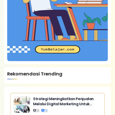
Rekomendasi Trending
Strategi Meningkatkan Penjualan
Melalui Digital Marketing Untuk
Bisnis Yang Lebih Kompetitif
0
0