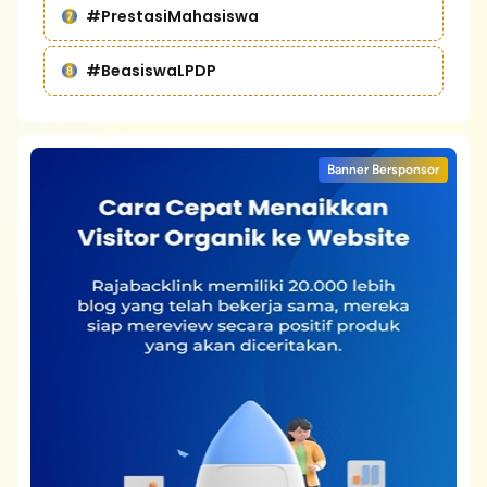
#PrestasiMahasiswa
#BeasiswaLPDP
Banner Bersponsor