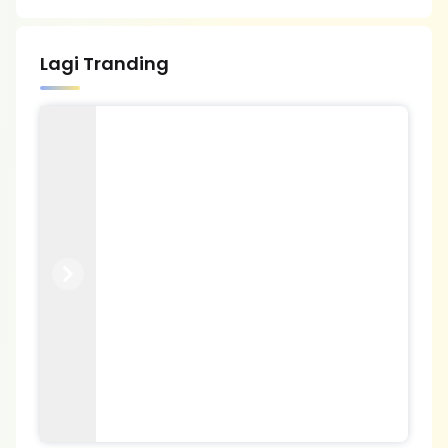
Lagi Tranding
Previous
Next