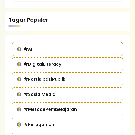
Tagar Populer
#AI
#DigitalLiteracy
#PartisipasiPublik
#SosialMedia
#MetodePembelajaran
#Keragaman