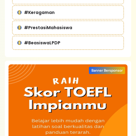
#Keragaman
#PrestasiMahasiswa
#BeasiswaLPDP
Banner Bersponsor