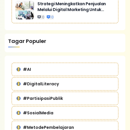
Strategi Meningkatkan Penjualan
Melalui Digital Marketing Untuk
Bisnis Yang Lebih Kompetitif
0
0
Tagar Populer
#AI
#DigitalLiteracy
#PartisipasiPublik
#SosialMedia
#MetodePembelajaran