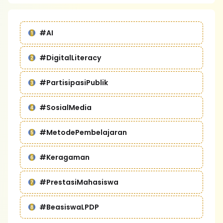
#AI
#DigitalLiteracy
#PartisipasiPublik
#SosialMedia
#MetodePembelajaran
#Keragaman
#PrestasiMahasiswa
#BeasiswaLPDP