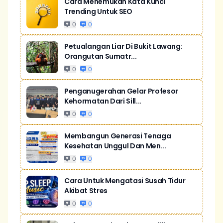
Cara Menemukan Kata Kunci
Trending Untuk SEO
0
0
Petualangan Liar Di Bukit Lawang:
Orangutan Sumatr...
0
0
Penganugerahan Gelar Profesor
Kehormatan Dari Sill...
0
0
Membangun Generasi Tenaga
Kesehatan Unggul Dan Men...
0
0
Cara Untuk Mengatasi Susah Tidur
Akibat Stres
0
0