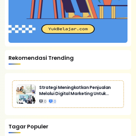
Rekomendasi Trending
Strategi Meningkatkan Penjualan
Melalui Digital Marketing Untuk
Bisnis Yang Lebih Kompetitif
0
0
Tagar Populer