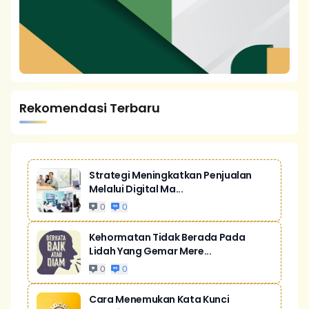
Rekomendasi Terbaru
Strategi Meningkatkan Penjualan
Melalui Digital Ma...
0
0
Kehormatan Tidak Berada Pada
Lidah Yang Gemar Mere...
0
0
Cara Menemukan Kata Kunci