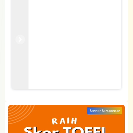
Previous
Next
Banner Bersponsor