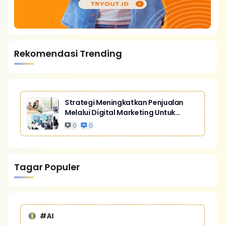
Rekomendasi Trending
Strategi Meningkatkan Penjualan
Melalui Digital Marketing Untuk
Bisnis Yang Lebih Kompetitif
0
0
Tagar Populer
#AI