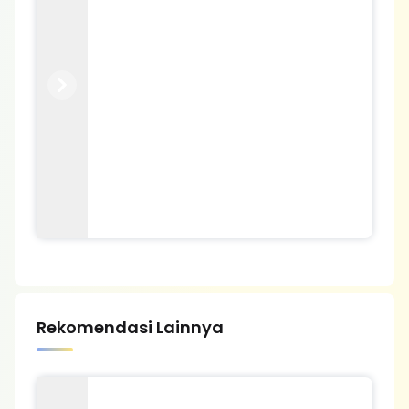
Previous
Next
Rekomendasi Lainnya