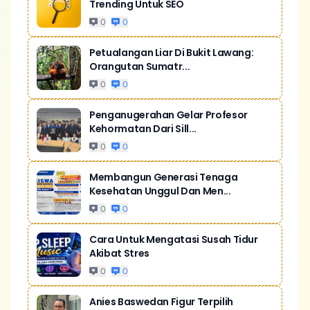
Trending Untuk SEO
0
0
Petualangan Liar Di Bukit Lawang:
Orangutan Sumatr...
0
0
Penganugerahan Gelar Profesor
Kehormatan Dari Sill...
0
0
Membangun Generasi Tenaga
Kesehatan Unggul Dan Men...
0
0
Cara Untuk Mengatasi Susah Tidur
Akibat Stres
0
0
Anies Baswedan Figur Terpilih