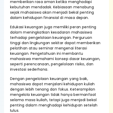
memberikan rasa aman ketika menghadapi
kebutuhan mendadak. Kebiasaan menabung
sejak mahasiswa akan menjadi bekal penting
dalam kehidupan finansial di masa depan.
Edukasi keuangan juga memiliki peran penting
dalam meningkatkan kesadaran mahasiswa
terhadap pengelolaan keuangan. Perguruan
tinggi dan lingkungan sekitar dapat memberikan
pelatihan atau seminar mengenai literasi
keuangan. Pengetahuan ini membantu
mahasiswa memahami konsep dasar keuangan,
seperti perencanaan, pengelolaan risiko, dan
investasi sederhana.
Dengan pengelolaan keuangan yang baik,
mahasiswa dapat menjalani kehidupan kuliah
dengan lebih tenang dan fokus. Keterampilan
mengelola keuangan tidak hanya bermanfaat
selama masa kuliah, tetapi juga menjadi bekal
penting dalam menghadapi kehidupan setelah
lulus.