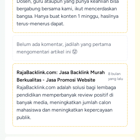
Dosen, guru ataupun yang punya keahlian bisa
bergabung bersama kami, ikut mencerdaskan
bangsa. Hanya buat konten 1 minggu, hasilnya
terus-menerus dapat.
Belum ada komentar, jadilah yang pertama
mengomentari artikel ini
RajaBacklink.com: Jasa Backlink Murah
8 bulan
yang lalu
Berkualitas - Jasa Promosi Website
RajaBacklink.com adalah solusi bagi lembaga
pendidikan memperbanyak review positif di
banyak media, meningkatkan jumlah calon
mahasiswa dan meningkatkan kepercayaan
publik.