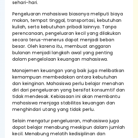
sehari-hari.
Pengeluaran mahasiswa biasanya meliputi biaya
makan, tempat tinggal, transportasi, kebutuhan
kuliah, serta kebutuhan pribadi lainnya. Tanpa
perencanaan, pengeluaran kecil yang dilakukan
secara terus-menerus dapat menjadi beban
besar. Oleh karena itu, membuat anggaran
bulanan menjadi langkah awal yang penting
dalam pengelolaan keuangan mahasiswa.
Manajemen keuangan yang baik juga melibatkan
kemampuan membedakan antara kebutuhan
dan keinginan. Mahasiswa perlu belajar menahan
diri dari pengeluaran yang bersifat konsumtif dan
tidak mendesak. Kebiasaan ini akan membantu
mahasiswa menjaga stabilitas keuangan dan
menghindari utang yang tidak perlu.
Selain mengatur pengeluaran, mahasiswa juga
dapat belajar menabung meskipun dalam jumlah
kecil. Menabung melatih kedisiplinan dan