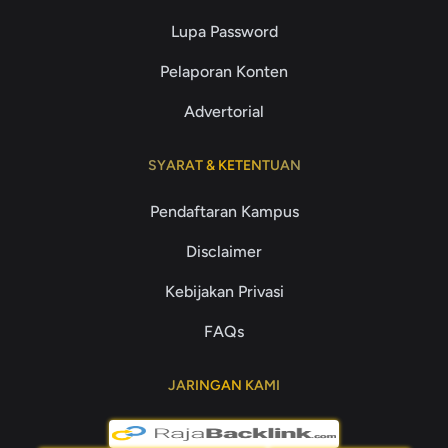
Lupa Password
Pelaporan Konten
Advertorial
SYARAT & KETENTUAN
Pendaftaran Kampus
Disclaimer
Kebijakan Privasi
FAQs
JARINGAN KAMI