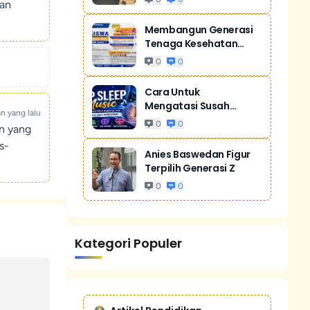
kan
Membangun Generasi
Tenaga Kesehatan
Unggul Dan Men...
0
0
Cara Untuk
Mengatasi Susah
an yang lalu
Tidur Akibat Stres
0
0
un yang
s-
Anies Baswedan Figur
Terpilih Generasi Z
0
0
Kategori Populer