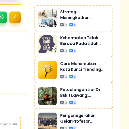
Strategi
Meningkatkan
Penjualan Melalui
0
0
Digital Ma...
Kehormatan Tidak
Berada Pada Lidah
Yang Gemar Mere...
0
0
Cara Menemukan
Kata Kunci Trending
Untuk SEO
0
0
Petualangan Liar Di
Bukit Lawang:
Orangutan Sumatr...
0
0
Penganugerahan
Gelar Profesor
an yang lalu
Kehormatan Dari Sill...
0
0