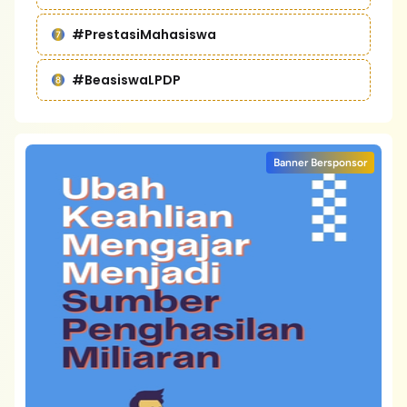
#PrestasiMahasiswa
#BeasiswaLPDP
Banner Bersponsor