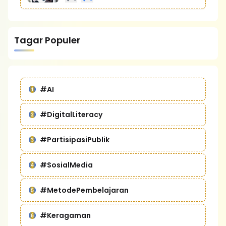
Tagar Populer
#AI
#DigitalLiteracy
#PartisipasiPublik
#SosialMedia
#MetodePembelajaran
#Keragaman