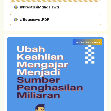
#PrestasiMahasiswa
#BeasiswaLPDP
Banner Bersponsor