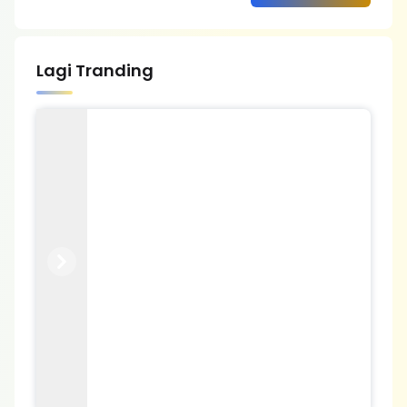
Lagi Tranding
Previous
Next