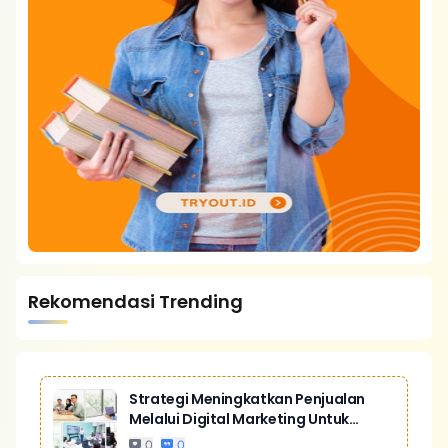
Rekomendasi Trending
Strategi Meningkatkan Penjualan
Melalui Digital Marketing Untuk
Bisnis Yang Lebih Kompetitif
0
0