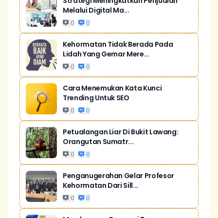
Strategi Meningkatkan Penjualan
Melalui Digital Ma...
0
0
Kehormatan Tidak Berada Pada
Lidah Yang Gemar Mere...
0
0
Cara Menemukan Kata Kunci
Trending Untuk SEO
0
0
Petualangan Liar Di Bukit Lawang:
Orangutan Sumatr...
0
0
Penganugerahan Gelar Profesor
Kehormatan Dari Sill...
0
0