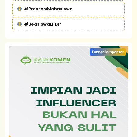
#PrestasiMahasiswa
#BeasiswaLPDP
Banner Bersponsor