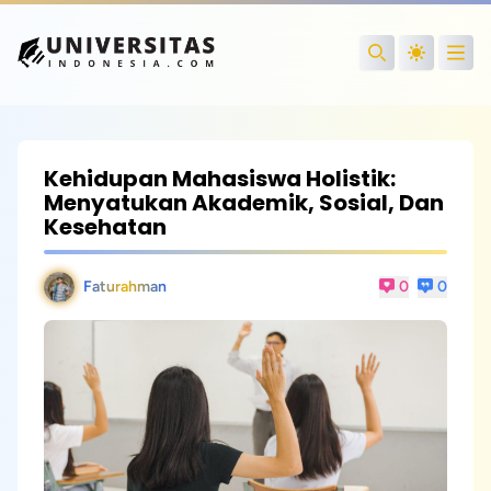
Open
Search
Kehidupan Mahasiswa Holistik:
Menyatukan Akademik, Sosial, Dan
Kesehatan
Faturahman
0
0