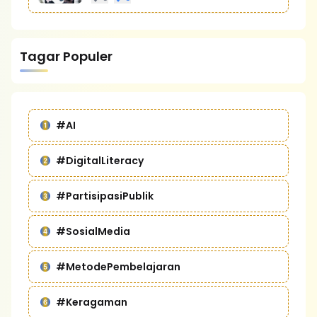
Tagar Populer
#AI
#DigitalLiteracy
#PartisipasiPublik
#SosialMedia
#MetodePembelajaran
#Keragaman