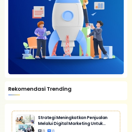
Rekomendasi Trending
Strategi Meningkatkan Penjualan
Melalui Digital Marketing Untuk
Bisnis Yang Lebih Kompetitif
0
0