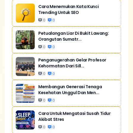
Cara Menemukan Kata Kunci
Trending Untuk SEO
0
0
Petualangan Liar Di Bukit Lawang:
Orangutan Sumatr...
0
0
Penganugerahan Gelar Profesor
Kehormatan Dari Sill...
0
0
Membangun Generasi Tenaga
Kesehatan Unggul Dan Men...
0
0
Cara Untuk Mengatasi Susah Tidur
Akibat Stres
0
0