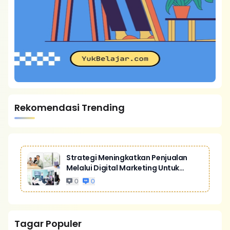
Rekomendasi Trending
Strategi Meningkatkan Penjualan
Melalui Digital Marketing Untuk
Bisnis Yang Lebih Kompetitif
0
0
Tagar Populer