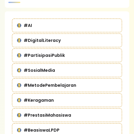
#AI
#DigitalLiteracy
#PartisipasiPublik
#SosialMedia
#MetodePembelajaran
#Keragaman
#PrestasiMahasiswa
#BeasiswaLPDP