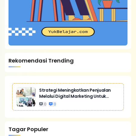
Rekomendasi Trending
Strategi Meningkatkan Penjualan
Melalui Digital Marketing Untuk
Bisnis Yang Lebih Kompetitif
0
0
Tagar Populer