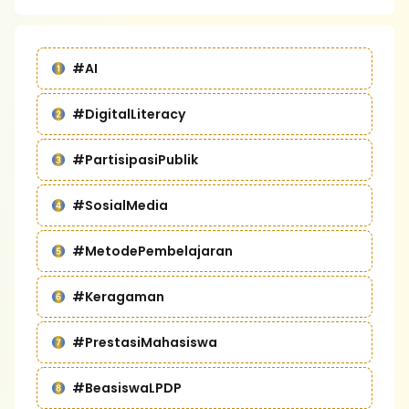
#AI
#DigitalLiteracy
#PartisipasiPublik
#SosialMedia
#MetodePembelajaran
#Keragaman
#PrestasiMahasiswa
#BeasiswaLPDP