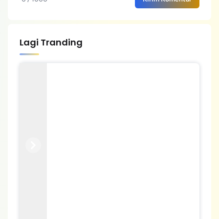
Lagi Tranding
Previous
Next