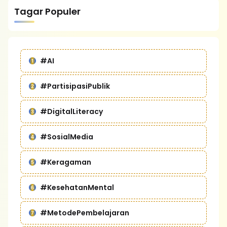
Tagar Populer
#AI
#PartisipasiPublik
#DigitalLiteracy
#SosialMedia
#Keragaman
#KesehatanMental
#MetodePembelajaran