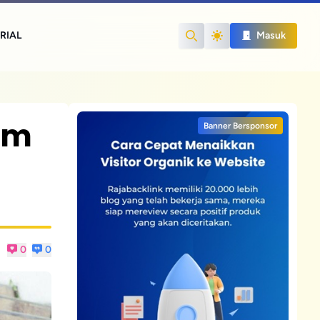
RIAL
Masuk
Search
am
Banner Bersponsor
0
0