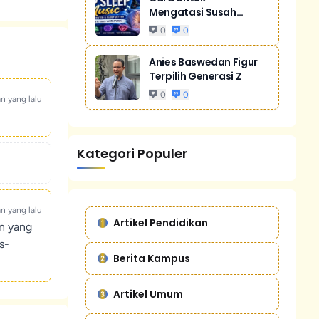
Mengatasi Susah
Tidur Akibat Stres
0
0
Anies Baswedan Figur
Terpilih Generasi Z
0
0
an yang lalu
Kategori Populer
an yang lalu
Artikel Pendidikan
un yang
s-
Berita Kampus
Artikel Umum