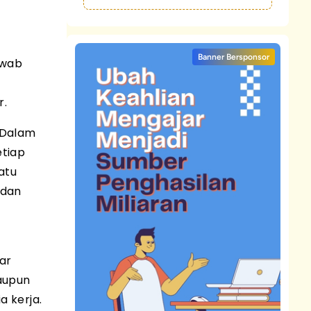
Banner Bersponsor
awab
r.
 Dalam
etiap
atu
 dan
ar
aupun
a kerja.