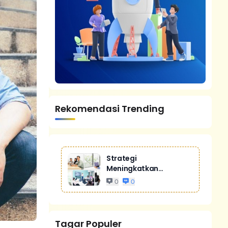
Rekomendasi Trending
Strategi
Meningkatkan
Penjualan Melalui
0
0
Digital Marketing
Untuk Bisnis Yang
Lebih Kompetitif
Tagar Populer