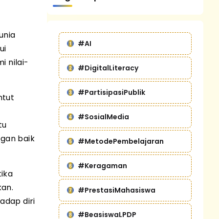
unia
#AI
ui
 nilai-
#DigitalLiteracy
#PartisipasiPublik
ntut
#SosialMedia
tu
gan baik
#MetodePembelajaran
#Keragaman
tika
kan.
#PrestasiMahasiswa
adap diri
#BeasiswaLPDP