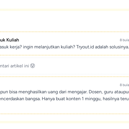
suk Kuliah
8 bul
suk kerja? ingin melanjutkan kuliah? Tryout.id adalah solusinya.
ari artikel ini
8 bul
apun bisa menghasilkan uang dari mengajar. Dosen, guru ataup
encerdaskan bangsa. Hanya buat konten 1 minggu, hasilnya teru