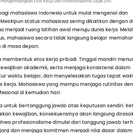
Mengembangkan Etos Kerja Dan Profesionalisme Sejak Dini
bagi mahasiswa Indonesia untuk mulai mengenal dan
 Meskipun status mahasiswa sering dikaitkan dengan d
menjadi ruang latihan awal menuju dunia kerja. Melal
us, mahasiswa secara tidak langsung belajar memahami
a di masa depan.
membentuk etos kerja pribadi. Tinggal mandiri menu
ewajiban akademik, serta menjaga konsistensi dalam
gatur waktu belajar, dan menyelesaikan tugas tepat wak
kerja. Mahasiswa yang mampu menjaga rutinitas den
esional di kemudian hari.
wa untuk bertanggung jawab atas keputusan sendiri. Ke
kan kewajiban, konsekuensinya akan langsung dirasa
a profesionalisme dimulai dari tanggung jawab terh
 janji dan menjaga komitmen menjadi nilai dasar dalam