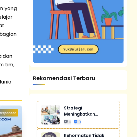
an yang
lajar
at
 bagian
a dan
m tim,
Rekomendasi Terbaru
dunia
Strategi
ersponsor
Meningkatkan
Penjualan Melalui
0
0
Digital Ma...
Kehormatan Tidak