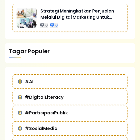
Strategi Meningkatkan Penjualan
Melalui Digital Marketing Untuk
Bisnis Yang Lebih Kompetitif
0
0
Tagar Populer
#AI
#DigitalLiteracy
#PartisipasiPublik
#SosialMedia