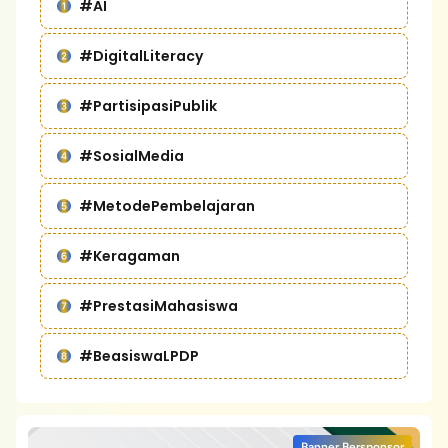
#AI
#DigitalLiteracy
#PartisipasiPublik
#SosialMedia
#MetodePembelajaran
#Keragaman
#PrestasiMahasiswa
#BeasiswaLPDP
Banner Bersponsor