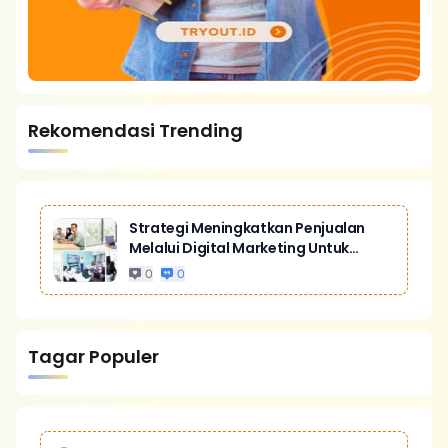
Rekomendasi Trending
Strategi Meningkatkan Penjualan
Melalui Digital Marketing Untuk
Bisnis Yang Lebih Kompetitif
0
0
Tagar Populer