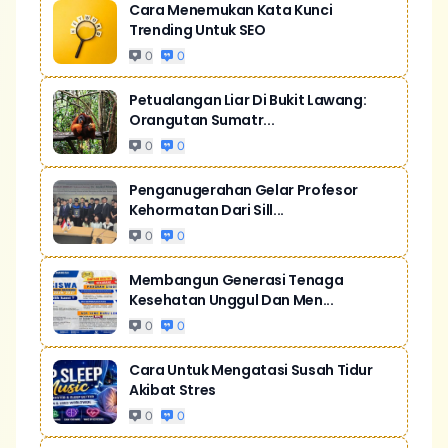
Cara Menemukan Kata Kunci
Trending Untuk SEO
0
0
Petualangan Liar Di Bukit Lawang:
Orangutan Sumatr...
0
0
Penganugerahan Gelar Profesor
Kehormatan Dari Sill...
0
0
Membangun Generasi Tenaga
Kesehatan Unggul Dan Men...
0
0
Cara Untuk Mengatasi Susah Tidur
Akibat Stres
0
0