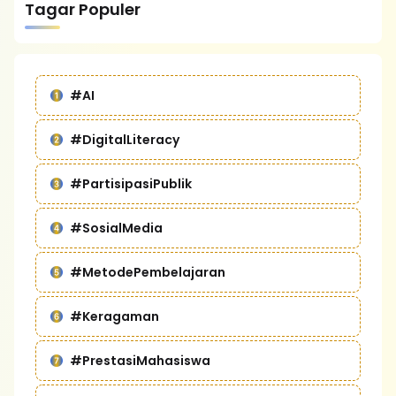
Tagar Populer
#AI
#DigitalLiteracy
#PartisipasiPublik
#SosialMedia
#MetodePembelajaran
#Keragaman
#PrestasiMahasiswa