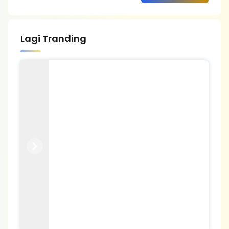
Lagi Tranding
Previous
Next