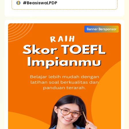
#BeasiswaLPDP
Banner Bersponsor