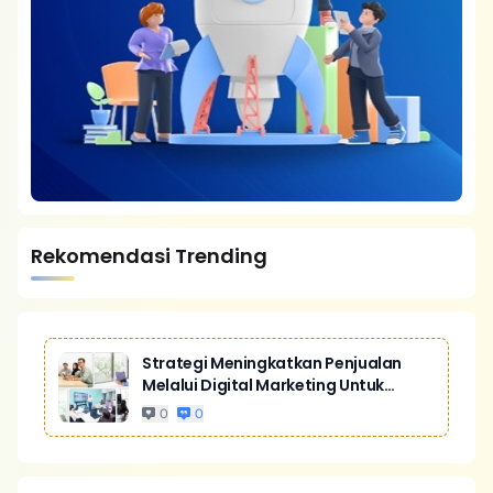
Rekomendasi Trending
Strategi Meningkatkan Penjualan
Melalui Digital Marketing Untuk
Bisnis Yang Lebih Kompetitif
0
0