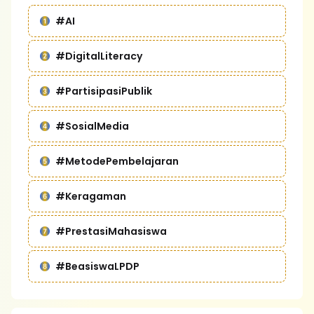
#AI
#DigitalLiteracy
#PartisipasiPublik
#SosialMedia
#MetodePembelajaran
#Keragaman
#PrestasiMahasiswa
#BeasiswaLPDP