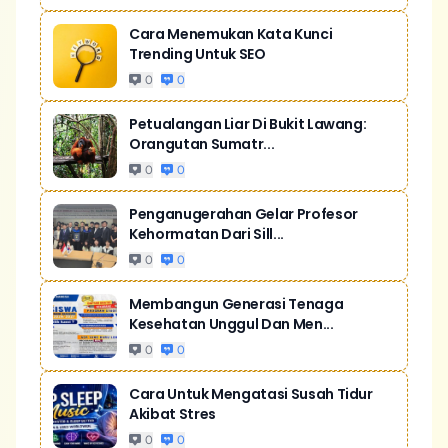
Cara Menemukan Kata Kunci
Trending Untuk SEO
0
0
Petualangan Liar Di Bukit Lawang:
Orangutan Sumatr...
0
0
Penganugerahan Gelar Profesor
Kehormatan Dari Sill...
0
0
Membangun Generasi Tenaga
Kesehatan Unggul Dan Men...
0
0
Cara Untuk Mengatasi Susah Tidur
Akibat Stres
0
0