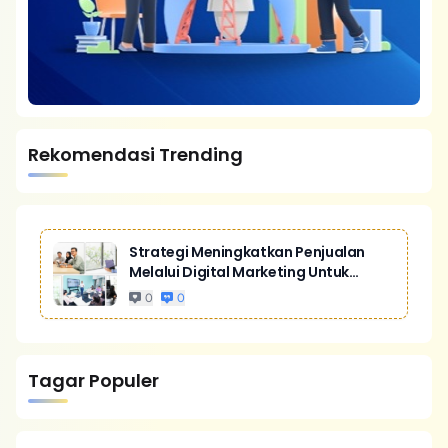
Rekomendasi Trending
Strategi Meningkatkan Penjualan
Melalui Digital Marketing Untuk
Bisnis Yang Lebih Kompetitif
0
0
Tagar Populer